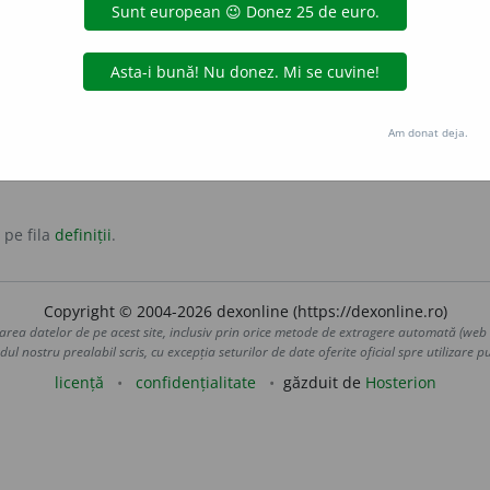
Vorba vine.
vorbă; ba chiar.
Am donat deja.
 pe fila
definiții
.
Copyright © 2004-2026 dexonline (https://dexonline.ro)
area datelor de pe acest site, inclusiv prin orice metode de extragere automată (web s
dul nostru prealabil scris, cu excepția seturilor de date oferite oficial spre utilizare pub
licență
confidențialitate
găzduit de
Hosterion