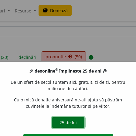
Donează
savings
ari
Resurse
pronunție
(50)
volume_up
 (20)
declinări
info
®
🎉 dexonline
împlinește 25 de ani 🎉
iniții sunt compilate de echipa dexonline. Definițiile originale se af
De un sfert de secol suntem aici, gratuit, zi de zi, pentru
 Puteți reordona filele pe pagina de
preferințe
.
milioane de căutări.
Cu o mică donație aniversară ne-ați ajuta să păstrăm
cuvintele la îndemâna tuturor și pe viitor.
presii
exemple
surse