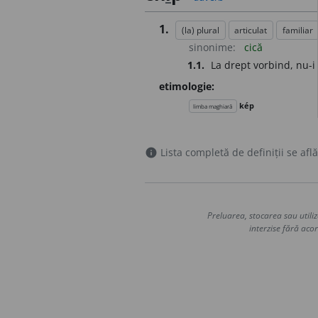
1.
(la) plural
articulat
familiar
sinonime:
cică
1.1.
La drept vorbind, nu-i 
etimologie:
kép
limba maghiară
Lista completă de definiții se află
info
Preluarea, stocarea sau utiliz
interzise fără acor