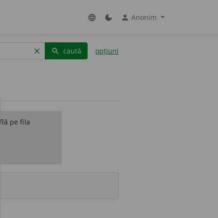
Anonim
language
dark_mode
person
caută
opțiuni
clear
search
lă pe fila