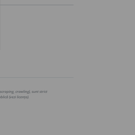
craping, crawling), sunt strict
lică (vezi licența).