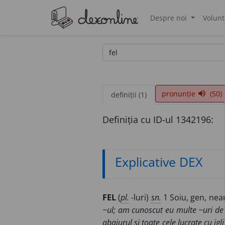
Despre noi
Volunt
®
pronunție
(50)
volume_up
definiții (1)
Definiția cu ID-ul 1342196:
Explicative DEX
FEL
(
pl.
-luri)
sn.
1 Soiu, gen, nea
~ul; am cunoscut eu multe ~uri de o
abajurul și toate cele lucrate cu igli