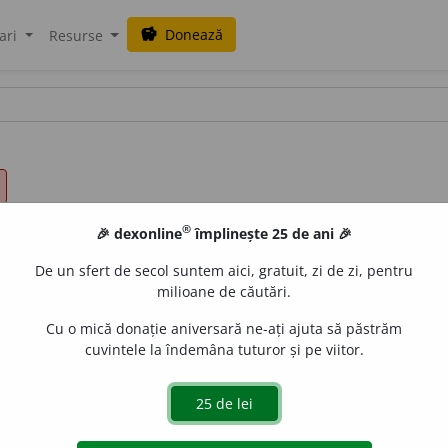
Donează
savings
ari
Resurse
®
🎉 dexonline
împlinește 25 de ani 🎉
De un sfert de secol suntem aici, gratuit, zi de zi, pentru
milioane de căutări.
Cu o mică donație aniversară ne-ați ajuta să păstrăm
cuvintele la îndemâna tuturor și pe viitor.
m, speță:
ce ~ de om e?; cumpără tot ~ul de lucruri netrebuinci
ameni, dar ca tine nu; șacalul e un ~ de cîine sălbatec din ținut
ța în ~ de ~ de fețe
CAR.
¶
2
spec.
: ~ de bucate, ~ de mîncare,
sau