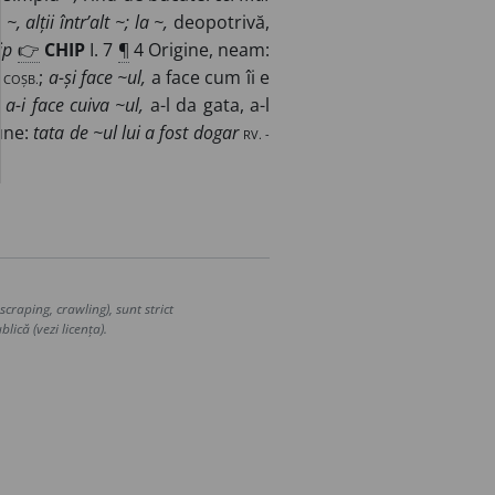
, alții într’alt ~; la ~,
deopotrivă,
ip
👉
CHIP
I. 7
¶
4 Origine, neam:
COȘB.
;
a-și face ~ul,
a face cum îi e
;
a-i face cuiva ~ul,
a-l da gata, a-l
une:
tata de ~ul lui a fost dogar
RV. -
craping, crawling), sunt strict
lică (vezi licența).