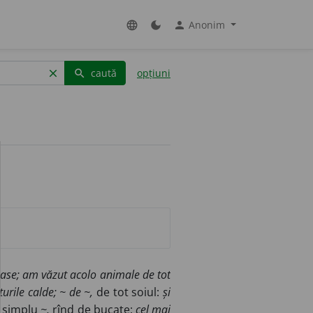
Anonim
language
dark_mode
person
caută
opțiuni
clear
search
oase; am văzut acolo animale de tot
urile calde; ~ de ~,
de tot soiul:
și
 simplu
~,
rînd de bucate:
cel mai