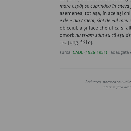
mare ospăț se cuprindea în cîteva 
asemenea, tot așa, în același ch
e de ~ din Ardeal; sînt de ~ul meu d
obiceiul, a-și face cheful ca și al
omorî:
nu te-am știut eu că ești de 
CRG.
[
ung.
f
él
e].
sursa:
CADE (1926-1931)
adăugată
Preluarea, stocarea sau utiliz
interzise fără acor