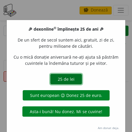
Donează
savings
®
®
🎉 dexonline
împlinește 25 de ani 🎉
caută
clear
search
De un sfert de secol suntem aici, gratuit, zi de zi,
opțiuni
pentru milioane de căutări.
Cu o mică donație aniversară ne-ați ajuta să păstrăm
cuvintele la îndemâna tuturor și pe viitor.
sinteza definițiilor (1)
definiții (13)
declinări
pronunție
(5)
volume_up
info
Aceste definiții sunt compilate de
echipa dexonline. Definițiile
originale se află pe fila
definiții
.
info
Puteți reordona filele pe pagina de
preferințe
.
Am donat deja.
ascunde