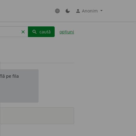
Anonim
language
dark_mode
person
caută
opțiuni
clear
search
lă pe fila