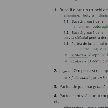
1.
Bucată dintr-un trunchi de 
sinonime:
butură
dimin
1.1.
Bucată groasă de lemn
sinonime:
buturug
1.2.
Bucată groasă de lemn 
servea călăului pentru dec
1.3.
Partea de jos a unui t
sinonime:
buștean
A lega
(pe c
(și) adverbial
chat_bubble
A dormi but
(și) adverbial
chat_bubble
2.
Om prost și neciopl
figurat
A fi din butuci
(sau
ca but
chat_bubble
3.
Partea de jos, mai groasă, a
4.
Partea centrală a unui corp 
etc.
diferențiere
Parte a roții î