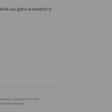
nile sau gâtul arestaților și
craping, crawling), sunt strict
lică (vezi licența).