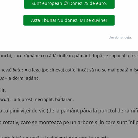
copac tăiat și curățat de crengi.
utive:
butucel
 de foc.
ă
buștean
Am donat deja.
pe care se taie lemnele de foc; trunchi de lemn pe care se taie ca
apitarea condamnaților.
runchi, care rămâne cu rădăcinile în pământ după ce copacul a fost 
ineva)
butuc
= a lega (pe cineva) astfel încât să nu se mai poată mișc
uc
= a dormi adânc.
it.
ucul
) = a fi prost, necioplit, bădăran.
 tulpinii viței-de-vie (de la pământ până la punctul de ramifi
rotativ, care se montează pe un arbore și în care sunt înfipte 
n care intră un capăt al spițelor și prin care trece osia.