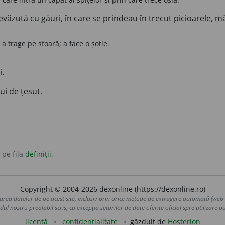
ăzută cu găuri, în care se prindeau în trecut picioarele, mâi
 a trage pe sfoară; a face o șotie.
i.
ui de țesut.
 pe fila
definiții
.
Copyright © 2004-2026 dexonline (https://dexonline.ro)
area datelor de pe acest site, inclusiv prin orice metode de extragere automată (web s
dul nostru prealabil scris, cu excepția seturilor de date oferite oficial spre utilizare pub
licență
confidențialitate
găzduit de
Hosterion