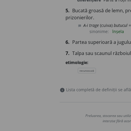
5.
Bucată groasă de lemn, prev
prizonierilor.
A-i trage
(cuiva)
butucul
=
chat_bubble
sinonime:
înșela
6.
Partea superioară a jugulu
7.
Talpa sau scaunul războiul
etimologie:
necunoscută
Lista completă de definiții se află
info
Preluarea, stocarea sau utiliz
interzise fără acor