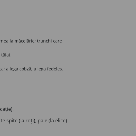
rnea la măcelărie; trunchi care
tăiat.
a; a lega cobză, a lega fedeleș.
cație).
spițe (la roți), pale (la elice)