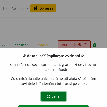
Donează
savings
ari
Resurse
pronunție
(2)
volume_up
 (27)
declinări
imagini (3)
info
®
🎉 dexonline
împlinește 25 de ani 🎉
iniții sunt compilate de echipa dexonline. Definițiile originale se af
De un sfert de secol suntem aici, gratuit, zi de zi, pentru
 Puteți reordona filele pe pagina de
preferințe
.
milioane de căutări.
Cu o mică donație aniversară ne-ați ajuta să păstrăm
cuvintele la îndemâna tuturor și pe viitor.
presii
exemple
surse
ulin