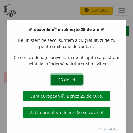
Donează
savings
®
®
🎉 dexonline
împlinește 25 de ani 🎉
caută
clear
search
De un sfert de secol suntem aici, gratuit, zi de zi,
opțiuni
pentru milioane de căutări.
Cu o mică donație aniversară ne-ați ajuta să păstrăm
cuvintele la îndemâna tuturor și pe viitor.
sinteza definițiilor (1)
definiții (21)
conjugări
pronunție
(50)
volume_up
info
Aceste definiții sunt compilate de
echipa dexonline. Definițiile
originale se află pe fila
definiții
.
info
Puteți reordona filele pe pagina de
preferințe
.
Am donat deja.
ascunde