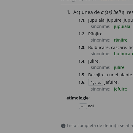
1.
Acțiunea de
a (se) beli
și rez
1.1.
Jupuială, jupuire, jupu
sinonime:
jupuială
1.2.
Rânjire.
sinonime:
rânjire
1.3.
Bulbucare, căscare, ho
sinonime:
bulbuca
1.4.
Julire.
sinonime:
julire
1.5.
Decojire a unei plante
1.6.
Jefuire.
figurat
sinonime:
jefuire
etimologie:
beli
vezi
Lista completă de definiții se află
info