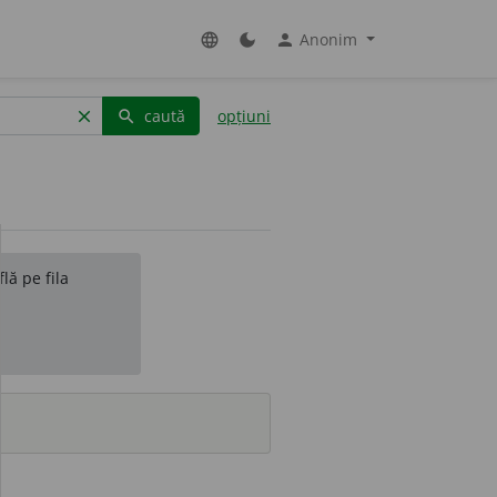
Anonim
language
dark_mode
person
caută
opțiuni
clear
search
lă pe fila