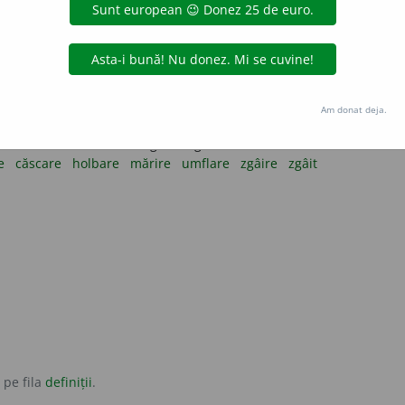
ultatul ei.
it.
jupuire
jupuit
Am donat deja.
lbare, mărire, umflare, zgâire, zgâit.
re
căscare
holbare
mărire
umflare
zgâire
zgâit
.
 pe fila
definiții
.