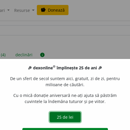
Donează
savings
ari
Resurse
 (4)
declinări
info
®
🎉 dexonline
împlinește 25 de ani 🎉
iniții sunt compilate de echipa dexonline. Definițiile originale se af
De un sfert de secol suntem aici, gratuit, zi de zi, pentru
 Puteți reordona filele pe pagina de
preferințe
.
milioane de căutări.
Cu o mică donație aniversară ne-ați ajuta să păstrăm
cuvintele la îndemâna tuturor și pe viitor.
presii
exemple
surse
n