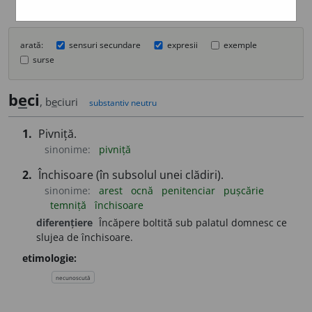
arată:
sensuri secundare
expresii
exemple
surse
b
e
ci
, b
e
ciuri
substantiv neutru
1.
Pivniță.
sinonime:
pivniță
2.
Închisoare (în subsolul unei clădiri).
sinonime:
arest
ocnă
penitenciar
pușcărie
temniță
închisoare
diferențiere
Încăpere boltită sub palatul domnesc ce
slujea de închisoare.
etimologie:
necunoscută