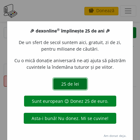
Donează
savings
®
®
🎉 dexonline
împlinește 25 de ani 🎉
caută
clear
search
De un sfert de secol suntem aici, gratuit, zi de zi,
opțiuni
pentru milioane de căutări.
Cu o mică donație aniversară ne-ați ajuta să păstrăm
cuvintele la îndemâna tuturor și pe viitor.
sinteza definițiilor (1)
definiții (24)
declinări
pronunție
(30)
volume_up
info
Aceste definiții sunt compilate de
echipa dexonline. Definițiile
originale se află pe fila
definiții
.
info
Puteți reordona filele pe pagina de
preferințe
.
Am donat deja.
ascunde