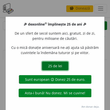
Donează
savings
®
®
🎉 dexonline
împlinește 25 de ani 🎉
caută
clear
search
De un sfert de secol suntem aici, gratuit, zi de zi,
opțiuni
pentru milioane de căutări.
Cu o mică donație aniversară ne-ați ajuta să păstrăm
cuvintele la îndemâna tuturor și pe viitor.
sinteza definițiilor (1)
definiții (14)
declinări
info
Aceste definiții sunt compilate de
echipa dexonline. Definițiile
originale se află pe fila
definiții
.
info
Puteți reordona filele pe pagina de
preferințe
.
ascunde
Am donat deja.