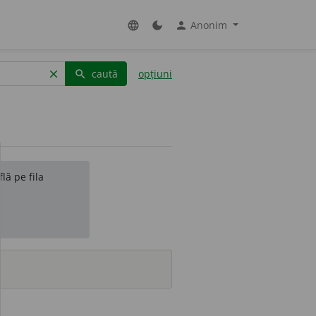
Anonim
language
dark_mode
person
caută
opțiuni
clear
search
lă pe fila