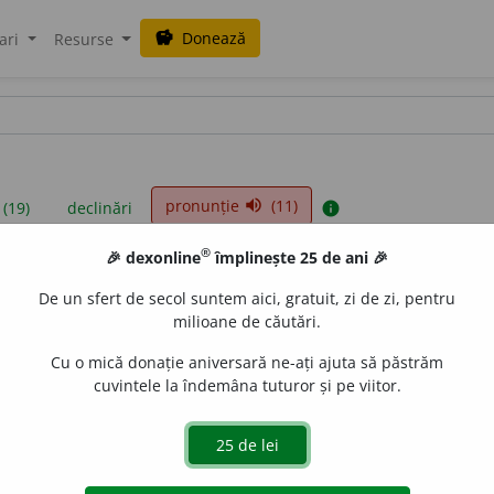
Donează
savings
ari
Resurse
pronunție
(11)
volume_up
 (19)
declinări
info
®
🎉 dexonline
împlinește 25 de ani 🎉
iniții sunt compilate de echipa dexonline. Definițiile originale se af
De un sfert de secol suntem aici, gratuit, zi de zi, pentru
 Puteți reordona filele pe pagina de
preferințe
.
milioane de căutări.
Cu o mică donație aniversară ne-ați ajuta să păstrăm
cuvintele la îndemâna tuturor și pe viitor.
presii
exemple
surse