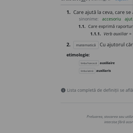
1.
Care ajută la ceva, care se
sinonime:
accesoriu
ajut
1.1.
Care exprimă raporturi
1.1.1.
Verb auxiliar
= 
2.
Cu ajutorul că
matematică
etimologie:
auxiliaire
limba franceză
auxiliaris
limba latină
Lista completă de definiții se află
info
Preluarea, stocarea sau utiliz
interzise fără acor