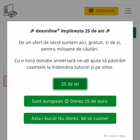
Donează
savings
®
®
🎉 dexonline
împlinește 25 de ani 🎉
caută
clear
search
De un sfert de secol suntem aici, gratuit, zi de zi,
opțiuni
pentru milioane de căutări.
Cu o mică donație aniversară ne-ați ajuta să păstrăm
cuvintele la îndemâna tuturor și pe viitor.
sinteza definițiilor (1)
definiții (10)
declinări
pronunție
(1)
volume_up
info
Aceste definiții sunt compilate de
echipa dexonline. Definițiile
originale se află pe fila
definiții
.
info
Puteți reordona filele pe pagina de
preferințe
.
Am donat deja.
ascunde