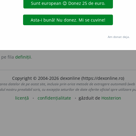
poate orice.
Am donat deja.
tens
 pe fila
definiții
.
Copyright © 2004-2026 dexonline (https://dexonline.ro)
area datelor de pe acest site, inclusiv prin orice metode de extragere automată (web s
dul nostru prealabil scris, cu excepția seturilor de date oferite oficial spre utilizare pub
licență
confidențialitate
găzduit de
Hosterion