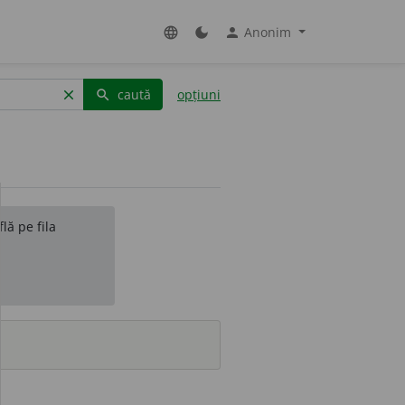
Anonim
language
dark_mode
person
caută
opțiuni
clear
search
lă pe fila