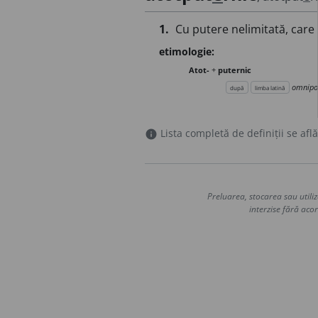
1.
Cu putere nelimitată, care 
etimologie:
Atot-
+
puternic
omnipo
după
limba latină
Lista completă de definiții se află
info
Preluarea, stocarea sau utiliz
interzise fără acor