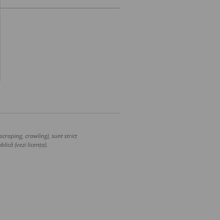
craping, crawling), sunt strict
lică (vezi licența).