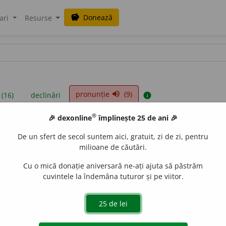
Donează
savings
ari
Resurse
pronunție
(9)
volume_up
 (16)
declinări
info
®
🎉 dexonline
împlinește 25 de ani 🎉
iniții sunt compilate de echipa dexonline. Definițiile originale se af
De un sfert de secol suntem aici, gratuit, zi de zi, pentru
 Puteți reordona filele pe pagina de
preferințe
.
milioane de căutări.
Cu o mică donație aniversară ne-ați ajuta să păstrăm
cuvintele la îndemâna tuturor și pe viitor.
presii
exemple
surse
nică
adjectiv