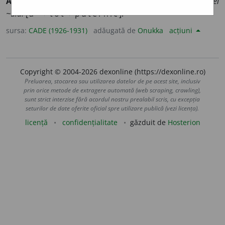
ATOTPUT
E
RNICUL
sm.
Dumnezeu:
să ne supunem voinței
3
~ului
[
a
+
tot
+
puternic
].
sursa:
CADE (1926-1931)
adăugată de
Onukka
acțiuni
Copyright © 2004-2026 dexonline (https://dexonline.ro)
Preluarea, stocarea sau utilizarea datelor de pe acest site, inclusiv
prin orice metode de extragere automată (web scraping, crawling),
sunt strict interzise fără acordul nostru prealabil scris, cu excepția
seturilor de date oferite oficial spre utilizare publică (vezi licența).
licență
confidențialitate
găzduit de
Hosterion