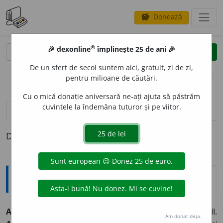
Donează
savings
®
®
🎉 dexonline
împlinește 25 de ani 🎉
caută
clear
search
De un sfert de secol suntem aici, gratuit, zi de zi,
opțiuni
pentru milioane de căutări.
Cu o mică donație aniversară ne-ați ajuta să păstrăm
cuvintele la îndemâna tuturor și pe viitor.
pronunție
(9)
volume_up
definiții (1)
Definiția cu ID-ul 1334542:
Explicative DEX
ATOTPUT
E
RNIC
I.
adj.
Care are o putere nemărginită. II.
Am donat deja.