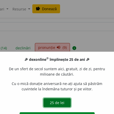
Donează
savings
ari
Resurse
pronunție
(9)
volume_up
 (14)
declinări
info
®
🎉 dexonline
împlinește 25 de ani 🎉
iniții sunt compilate de echipa dexonline. Definițiile originale se af
De un sfert de secol suntem aici, gratuit, zi de zi, pentru
 Puteți reordona filele pe pagina de
preferințe
.
milioane de căutări.
Cu o mică donație aniversară ne-ați ajuta să păstrăm
cuvintele la îndemâna tuturor și pe viitor.
presii
exemple
surse