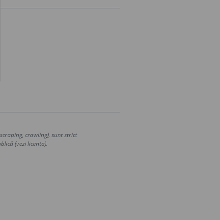
craping, crawling), sunt strict
lică (vezi licența).