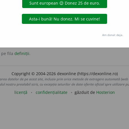
;
parfumat
.
mirositor
parfumat
înmiresmat
Am donat deja.
 pe fila
definiții
.
Copyright © 2004-2026 dexonline (https://dexonline.ro)
area datelor de pe acest site, inclusiv prin orice metode de extragere automată (web s
dul nostru prealabil scris, cu excepția seturilor de date oferite oficial spre utilizare pub
licență
confidențialitate
găzduit de
Hosterion