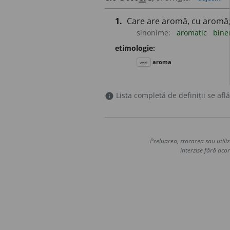
1.
Care are aromă, cu aromă
sinonime:
aromatic
bine
etimologie:
aroma
vezi
Lista completă de definiții se află
info
Preluarea, stocarea sau utiliz
interzise fără acor