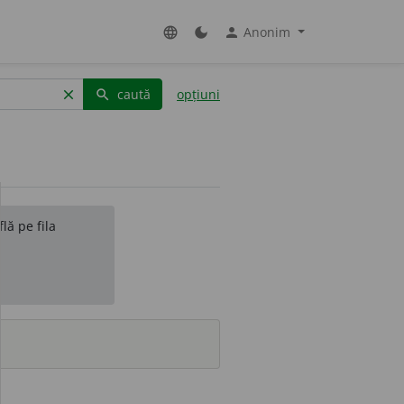
Anonim
language
dark_mode
person
caută
opțiuni
clear
search
lă pe fila