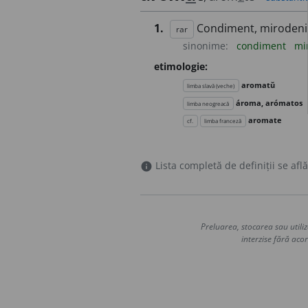
1.
Condiment, mirodeni
rar
sinonime:
condiment
mi
etimologie:
aromatŭ
limba slavă (veche)
ároma, arómatos
limba neogreacă
aromate
cf.
limba franceză
Lista completă de definiții se află
info
Preluarea, stocarea sau utiliz
interzise fără acor