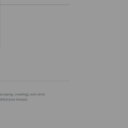
craping, crawling), sunt strict
lică (vezi licența).