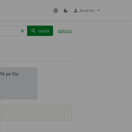
Anonim
language
dark_mode
person
caută
opțiuni
clear
search
lă pe fila