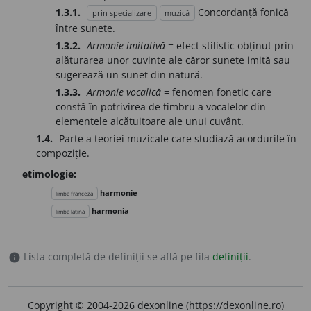
1.3.1.
Concordanță fonică
prin specializare
muzică
între sunete.
1.3.2.
Armonie imitativă
= efect stilistic obținut prin
alăturarea unor cuvinte ale căror sunete imită sau
sugerează un sunet din natură.
1.3.3.
Armonie vocalică
= fenomen fonetic care
constă în potrivirea de timbru a vocalelor din
elementele alcătuitoare ale unui cuvânt.
1.4.
Parte a teoriei muzicale care studiază acordurile în
compoziție.
etimologie:
harmonie
limba franceză
harmonia
limba latină
Lista completă de definiții se află pe fila
definiții
.
info
Copyright © 2004-2026 dexonline (https://dexonline.ro)