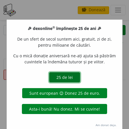
Donează
savings
®
®
🎉 dexonline
împlinește 25 de ani 🎉
caută
clear
search
De un sfert de secol suntem aici, gratuit, zi de zi,
opțiuni
pentru milioane de căutări.
Cu o mică donație aniversară ne-ați ajuta să păstrăm
cuvintele la îndemâna tuturor și pe viitor.
sinteza definițiilor (1)
definiții (29)
declinări
pronunție
(50)
volume_up
info
Aceste definiții sunt compilate de
echipa dexonline. Definițiile
originale se află pe fila
definiții
.
info
Puteți reordona filele pe pagina de
preferințe
.
Am donat deja.
ascunde