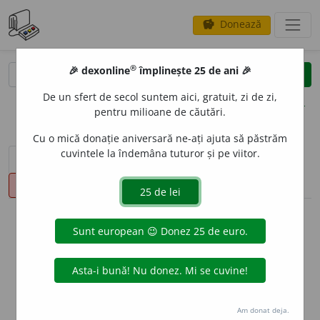
Donează
savings
®
®
🎉 dexonline
împlinește 25 de ani 🎉
caută
clear
search
De un sfert de secol suntem aici, gratuit, zi de zi,
opțiuni
pentru milioane de căutări.
Cu o mică donație aniversară ne-ați ajuta să păstrăm
cuvintele la îndemâna tuturor și pe viitor.
sinteza definițiilor (1)
definiții (19)
conjugări
pronunție
(9)
volume_up
info
Aceste definiții sunt compilate de
echipa dexonline. Definițiile
originale se află pe fila
definiții
.
info
Puteți reordona filele pe pagina de
preferințe
.
Am donat deja.
ascunde