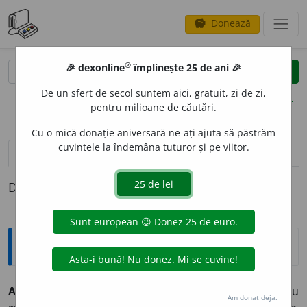
Donează
savings
®
®
🎉 dexonline
împlinește 25 de ani 🎉
caută
clear
search
De un sfert de secol suntem aici, gratuit, zi de zi,
opțiuni
pentru milioane de căutări.
Cu o mică donație aniversară ne-ați ajuta să păstrăm
cuvintele la îndemâna tuturor și pe viitor.
pronunție
(9)
volume_up
definiții (1)
Definiția cu ID-ul 529244:
Explicative DEX
ANIM
A
,
an
i
m,
vb.
I.
Tranz.
și
refl.
A (se) face mai activ sau
Am donat deja.