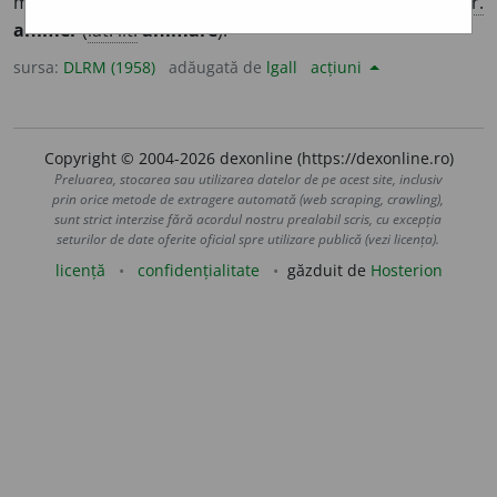
mai expresiv; a (se) însufleți. [
Prez. ind.
și:
animez
] –
Fr.
animer
(
lat. lit.
animare
).
sursa:
DLRM (1958)
adăugată de
lgall
acțiuni
Copyright © 2004-2026 dexonline (https://dexonline.ro)
Preluarea, stocarea sau utilizarea datelor de pe acest site, inclusiv
prin orice metode de extragere automată (web scraping, crawling),
sunt strict interzise fără acordul nostru prealabil scris, cu excepția
seturilor de date oferite oficial spre utilizare publică (vezi licența).
licență
confidențialitate
găzduit de
Hosterion