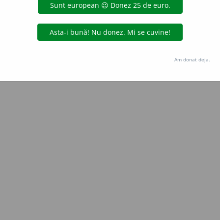
Copyright © 2004-2026 dexonline (https://dexonline.ro)
area datelor de pe acest site, inclusiv prin orice metode de extragere automată (web s
dul nostru prealabil scris, cu excepția seturilor de date oferite oficial spre utilizare pub
Am donat deja.
licență
confidențialitate
găzduit de
Hosterion