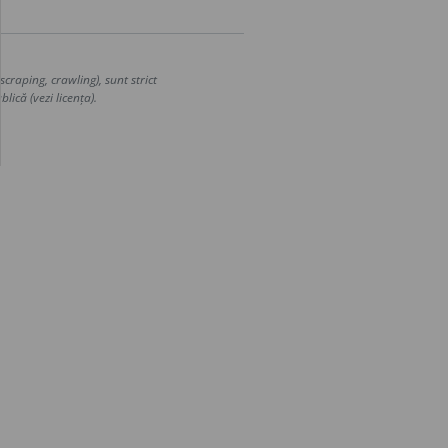
craping, crawling), sunt strict
lică (vezi licența).