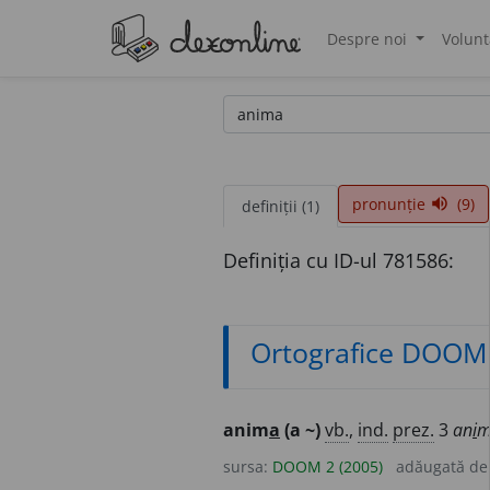
Despre noi
Volunt
®
pronunție
(9)
volume_up
definiții (1)
Definiția cu ID-ul 781586:
Ortografice DOOM
anim
a
(a ~)
vb.
,
ind.
prez.
3
an
i
m
sursa:
DOOM 2 (2005)
adăugată d