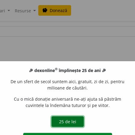
Donează
savings
ari
Resurse
®
🎉 dexonline
împlinește 25 de ani 🎉
De un sfert de secol suntem aici, gratuit, zi de zi, pentru
milioane de căutări.
Cu o mică donație aniversară ne-ați ajuta să păstrăm
cuvintele la îndemâna tuturor și pe viitor.
ă
e
raduborza
acțiuni