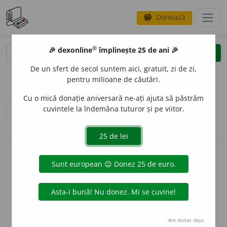
Donează
savings
®
®
🎉 dexonline
împlinește 25 de ani 🎉
caută
clear
search
De un sfert de secol suntem aici, gratuit, zi de zi,
opțiuni
pentru milioane de căutări.
Cu o mică donație aniversară ne-ați ajuta să păstrăm
cuvintele la îndemâna tuturor și pe viitor.
sinteza definițiilor (1)
definiții (16)
conjugări / declinări
info
Aceste definiții sunt compilate de
echipa dexonline. Definițiile
originale se află pe fila
definiții
.
info
Puteți reordona filele pe pagina de
preferințe
.
Am donat deja.
ascunde