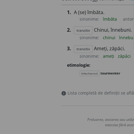
1.
A (se) îmbăta.
sinonime:
îmbăta
anto
2.
Chinui, înnebuni.
tranzitiv
sinonime:
chinui
înnebu
3.
Ameți, zăpăci.
tranzitiv
sinonime:
ameți
zăpăci
etimologie:
tourmenter
limba franceză
Lista completă de definiții se află
info
Preluarea, stocarea sau utiliz
interzise fără acor