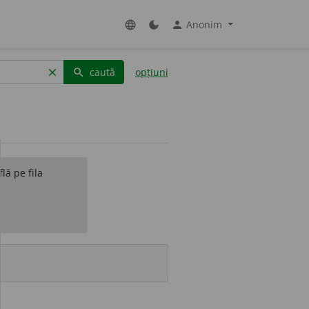
Anonim
language
dark_mode
person
caută
opțiuni
clear
search
lă pe fila