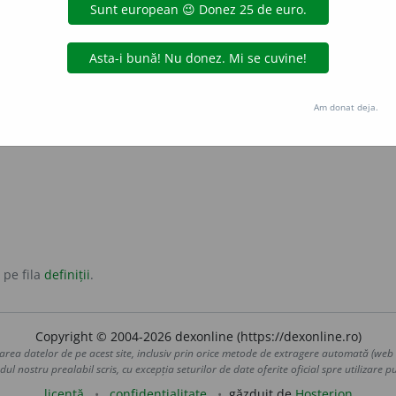
nime:
dezbăta
Am donat deja.
ni
 pe fila
definiții
.
Copyright © 2004-2026 dexonline (https://dexonline.ro)
area datelor de pe acest site, inclusiv prin orice metode de extragere automată (web s
dul nostru prealabil scris, cu excepția seturilor de date oferite oficial spre utilizare pub
licență
confidențialitate
găzduit de
Hosterion