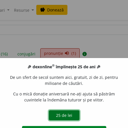
Donează
savings
ari
Resurse
pronunție
(1)
volume_up
 (16)
conjugări
info
®
🎉 dexonline
împlinește 25 de ani 🎉
iniții sunt compilate de echipa dexonline. Definițiile originale se af
De un sfert de secol suntem aici, gratuit, zi de zi, pentru
 Puteți reordona filele pe pagina de
preferințe
.
milioane de căutări.
Cu o mică donație aniversară ne-ați ajuta să păstrăm
cuvintele la îndemâna tuturor și pe viitor.
presii
exemple
surse
rb