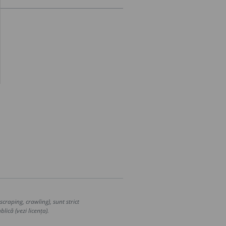
craping, crawling), sunt strict
lică (vezi licența).