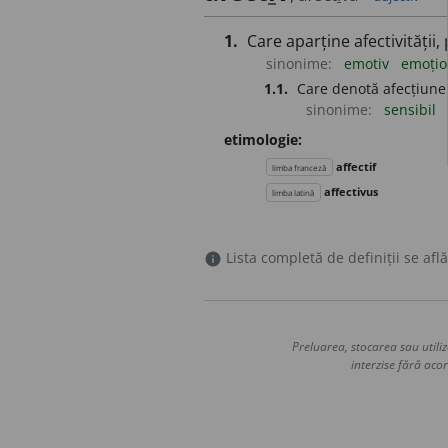
1.
Care aparține afectivității,
sinonime:
emotiv
emoțio
1.1.
Care denotă afecțiune
sinonime:
sensibil
etimologie:
affectif
limba franceză
affectivus
limba latină
Lista completă de definiții se află
info
Preluarea, stocarea sau utiliz
interzise fără acor