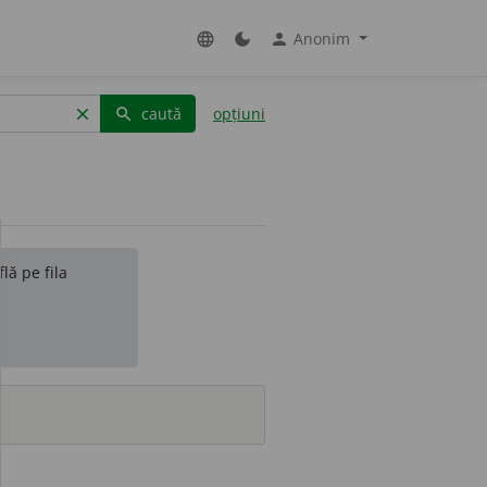
Anonim
language
dark_mode
person
caută
opțiuni
clear
search
lă pe fila