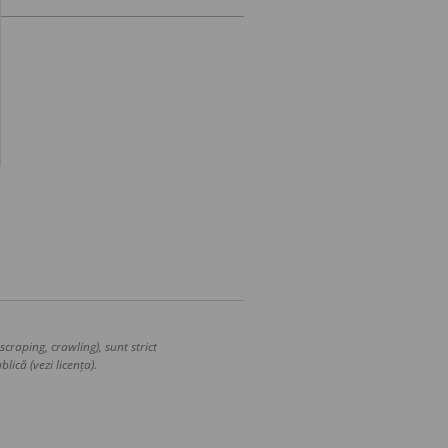
craping, crawling), sunt strict
lică (vezi licența).