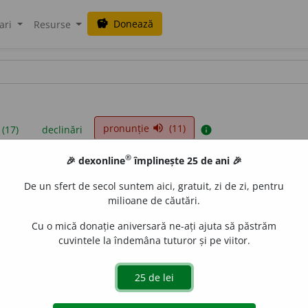
Donează
savings
ari
Resurse
pronunție
(11)
volume_up
 (17)
declinări
info
®
🎉 dexonline
împlinește 25 de ani 🎉
iniții sunt compilate de echipa dexonline. Definițiile originale se af
De un sfert de secol suntem aici, gratuit, zi de zi, pentru
 Puteți reordona filele pe pagina de
preferințe
.
milioane de căutări.
Cu o mică donație aniversară ne-ați ajuta să păstrăm
cuvintele la îndemâna tuturor și pe viitor.
presii
exemple
surse