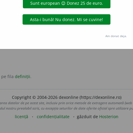
 privitor la sentimente.
nal
.
sentimental
simțitor
Am donat deja.
 pe fila
definiții
.
Copyright © 2004-2026 dexonline (https://dexonline.ro)
area datelor de pe acest site, inclusiv prin orice metode de extragere automată (web s
dul nostru prealabil scris, cu excepția seturilor de date oferite oficial spre utilizare pub
licență
confidențialitate
găzduit de
Hosterion