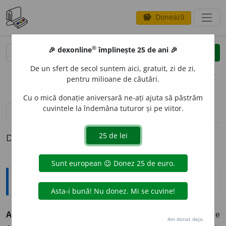
Donează
savings
®
®
🎉 dexonline
împlinește 25 de ani 🎉
caută
clear
search
De un sfert de secol suntem aici, gratuit, zi de zi,
opțiuni
pentru milioane de căutări.
Cu o mică donație aniversară ne-ați ajuta să păstrăm
cuvintele la îndemâna tuturor și pe viitor.
pronunție
(11)
volume_up
definiții (1)
Definiția cu ID-ul 895850:
Jargon
AFECT
I
V,-Ă
adj.
(
cf.
fr.
affectif,
lat.
affectivus
):în sintagmele
Am donat deja.