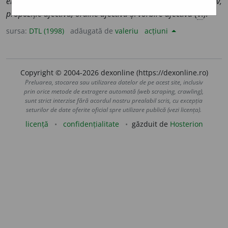
enunțiativă afectivă, interogativă afectivă, limbaj afectiv,
propoziție afectivă, ordine afectivă
și
vorbire afectivă
(
v.
).
sursa:
DTL (1998)
adăugată de
valeriu
acțiuni
Copyright © 2004-2026 dexonline (https://dexonline.ro)
Preluarea, stocarea sau utilizarea datelor de pe acest site, inclusiv
prin orice metode de extragere automată (web scraping, crawling),
sunt strict interzise fără acordul nostru prealabil scris, cu excepția
seturilor de date oferite oficial spre utilizare publică (vezi licența).
licență
confidențialitate
găzduit de
Hosterion