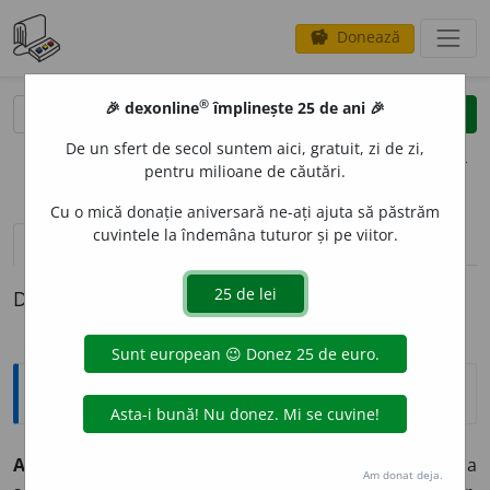
Donează
savings
®
®
🎉 dexonline
împlinește 25 de ani 🎉
caută
clear
search
De un sfert de secol suntem aici, gratuit, zi de zi,
opțiuni
pentru milioane de căutări.
Cu o mică donație aniversară ne-ați ajuta să păstrăm
cuvintele la îndemâna tuturor și pe viitor.
pronunție
(11)
volume_up
definiții (1)
Definiția cu ID-ul 523371:
Explicative DEX
AFECT
I
V, -Ă,
afectivi, -e,
adj.
Privitor la afect sau la
Am donat deja.