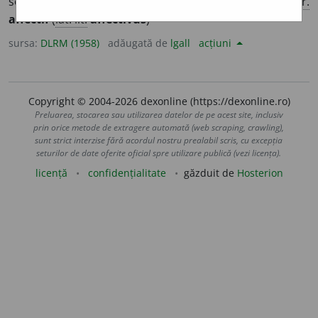
sentimente. ♦ Care denotă afecțiune; sentimental. –
Fr.
affectif
(
lat. lit.
affectivus
)
sursa:
DLRM (1958)
adăugată de
lgall
acțiuni
Copyright © 2004-2026 dexonline (https://dexonline.ro)
Preluarea, stocarea sau utilizarea datelor de pe acest site, inclusiv
prin orice metode de extragere automată (web scraping, crawling),
sunt strict interzise fără acordul nostru prealabil scris, cu excepția
seturilor de date oferite oficial spre utilizare publică (vezi licența).
licență
confidențialitate
găzduit de
Hosterion