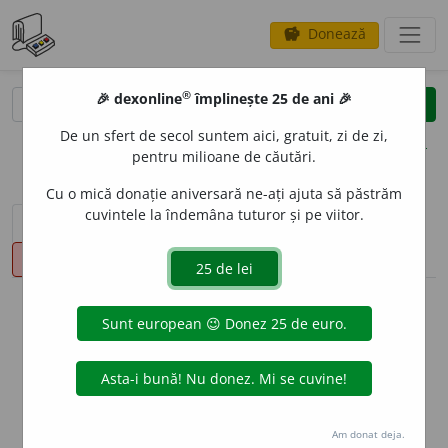
Donează
savings
®
®
🎉 dexonline
împlinește 25 de ani 🎉
caută
clear
search
De un sfert de secol suntem aici, gratuit, zi de zi,
opțiuni
pentru milioane de căutări.
Cu o mică donație aniversară ne-ați ajuta să păstrăm
cuvintele la îndemâna tuturor și pe viitor.
sinteza definițiilor (1)
definiții (13)
declinări
pronunție
(16)
volume_up
info
Aceste definiții sunt compilate de
echipa dexonline. Definițiile
originale se află pe fila
definiții
.
info
Puteți reordona filele pe pagina de
preferințe
.
Am donat deja.
ascunde