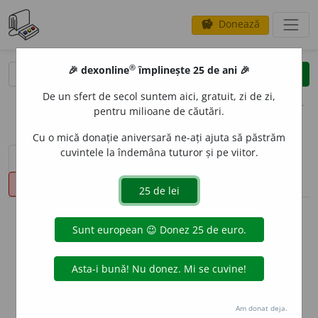
Donează
savings
®
®
🎉 dexonline
împlinește 25 de ani 🎉
caută
clear
search
De un sfert de secol suntem aici, gratuit, zi de zi,
opțiuni
pentru milioane de căutări.
Cu o mică donație aniversară ne-ați ajuta să păstrăm
cuvintele la îndemâna tuturor și pe viitor.
sinteza definițiilor (1)
definiții (17)
conjugări
pronunție
(34)
volume_up
info
Aceste definiții sunt compilate de
echipa dexonline. Definițiile
originale se află pe fila
definiții
.
info
Puteți reordona filele pe pagina de
preferințe
.
Am donat deja.
ascunde