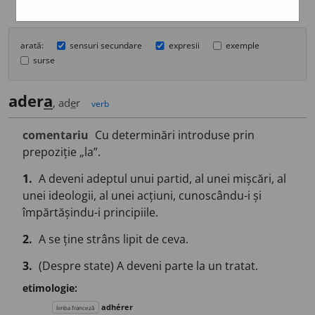
arată:
sensuri secundare
expresii
exemple
surse
ader
a
, ad
e
r
verb
comentariu
Cu determinări introduse prin
prepoziție „la”.
1.
A deveni adeptul unui partid, al unei mișcări, al
unei ideologii, al unei acțiuni, cunoscându-i și
împărtășindu-i principiile.
2.
A se ține strâns lipit de ceva.
3.
(Despre state) A deveni parte la un tratat.
etimologie:
adhérer
limba franceză