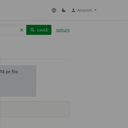
Anonim
language
dark_mode
person
caută
opțiuni
clear
search
lă pe fila