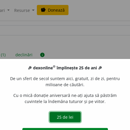
Donează
savings
ari
Resurse
 (1)
declinări
info
®
🎉 dexonline
împlinește 25 de ani 🎉
iniții sunt compilate de echipa dexonline. Definițiile originale se af
De un sfert de secol suntem aici, gratuit, zi de zi, pentru
 Puteți reordona filele pe pagina de
preferințe
.
milioane de căutări.
Cu o mică donație aniversară ne-ați ajuta să păstrăm
cuvintele la îndemâna tuturor și pe viitor.
presii
exemple
surse