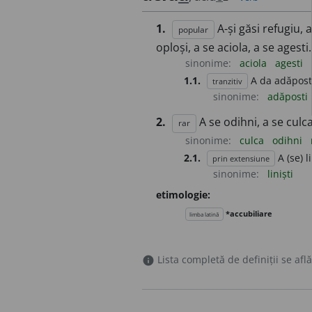
1.
A-și găsi refugiu, 
popular
oploși, a se aciola, a se agesti.
sinonime:
aciola
agesti
1.1.
A da adăpost
tranzitiv
sinonime:
adăposti
2.
A se odihni, a se culca
rar
sinonime:
culca
odihni
2.1.
A (se) li
prin extensiune
sinonime:
liniști
etimologie:
*accubiliare
limba latină
Lista completă de definiții se află
info