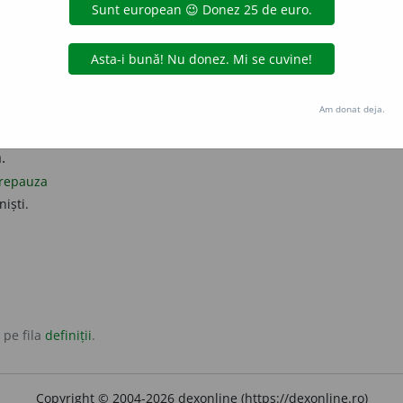
a se stabili (vremelnic), a se pune la adăpost undeva sau pe l
oploși
pripăși
stabili
.
Am donat deja.
.
repauza
niști.
 pe fila
definiții
.
Copyright © 2004-2026 dexonline (https://dexonline.ro)