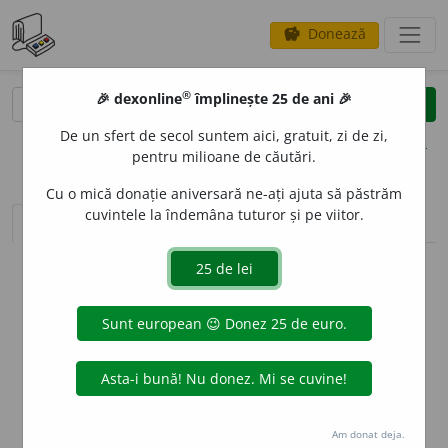
Donează
savings
®
®
🎉 dexonline
împlinește 25 de ani 🎉
caută
clear
search
De un sfert de secol suntem aici, gratuit, zi de zi,
opțiuni
pentru milioane de căutări.
Cu o mică donație aniversară ne-ați ajuta să păstrăm
cuvintele la îndemâna tuturor și pe viitor.
sinteza definițiilor (1)
definiții (14)
declinări
info
Aceste definiții sunt compilate de
echipa dexonline. Definițiile
originale se află pe fila
definiții
.
info
Puteți reordona filele pe pagina de
preferințe
.
ascunde
Am donat deja.