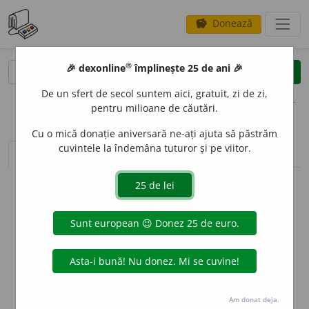
Donează
savings
®
®
🎉 dexonline
împlinește 25 de ani 🎉
caută
clear
search
De un sfert de secol suntem aici, gratuit, zi de zi,
opțiuni
pentru milioane de căutări.
Cu o mică donație aniversară ne-ați ajuta să păstrăm
cuvintele la îndemâna tuturor și pe viitor.
sinteza definițiilor (1)
definiții (12)
declinări
info
Aceste definiții sunt compilate de
echipa dexonline. Definițiile
originale se află pe fila
definiții
.
info
Puteți reordona filele pe pagina de
preferințe
.
ascunde
Am donat deja.