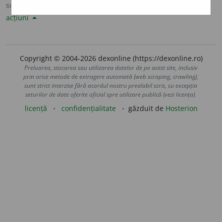
sursa:
Sinonime82 (1982)
adăugată de
LauraGellner
acțiuni
Copyright © 2004-2026 dexonline (https://dexonline.ro)
Preluarea, stocarea sau utilizarea datelor de pe acest site, inclusiv
prin orice metode de extragere automată (web scraping, crawling),
sunt strict interzise fără acordul nostru prealabil scris, cu excepția
seturilor de date oferite oficial spre utilizare publică (vezi licența).
licență
confidențialitate
găzduit de
Hosterion