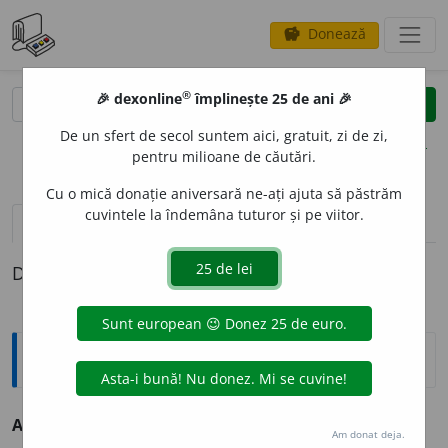
Donează
savings
®
®
🎉 dexonline
împlinește 25 de ani 🎉
caută
clear
search
De un sfert de secol suntem aici, gratuit, zi de zi,
opțiuni
pentru milioane de căutări.
Cu o mică donație aniversară ne-ați ajuta să păstrăm
cuvintele la îndemâna tuturor și pe viitor.
definiții (1)
Definiția cu ID-ul 966352:
Sinonime
ACIU
A
RE
s.
oploșire, pripășire.
(~ cuiva într-un loc.)
Am donat deja.