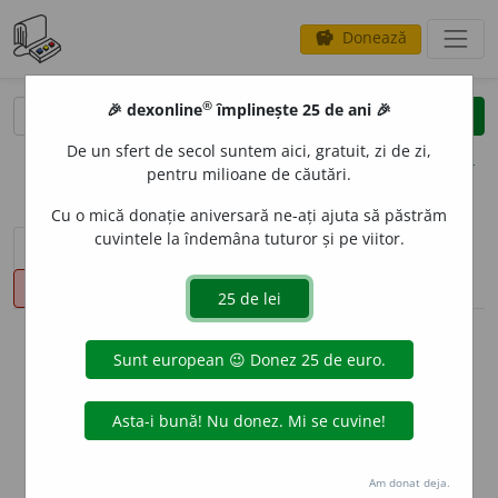
Donează
savings
®
®
🎉 dexonline
împlinește 25 de ani 🎉
caută
clear
search
De un sfert de secol suntem aici, gratuit, zi de zi,
opțiuni
pentru milioane de căutări.
Cu o mică donație aniversară ne-ați ajuta să păstrăm
cuvintele la îndemâna tuturor și pe viitor.
sinteza definițiilor (1)
definiții (14)
declinări
pronunție
(10)
volume_up
info
Aceste definiții sunt compilate de
echipa dexonline. Definițiile
originale se află pe fila
definiții
.
info
Puteți reordona filele pe pagina de
preferințe
.
Am donat deja.
ascunde