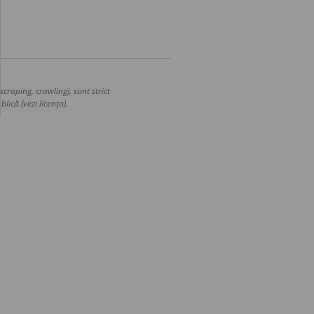
craping, crawling), sunt strict
lică (vezi licența).