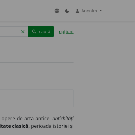
Anonim
language
dark_mode
person
caută
opțiuni
clear
search
opere de artă antice:
antichități
tate clasică,
perioada istoriei și