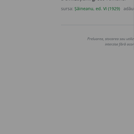
sursa:
Șăineanu, ed. VI (1929)
adău
Preluarea, stocarea sau utiliz
interzise fără acor