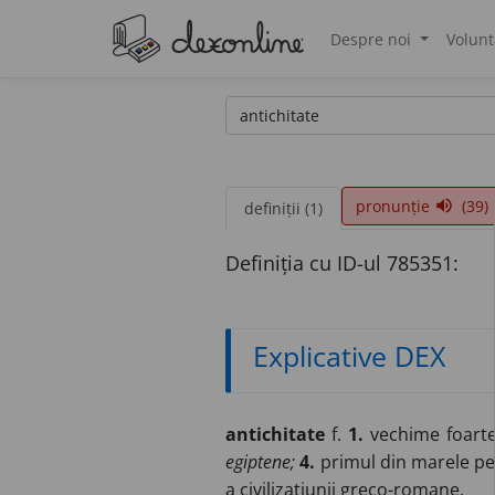
Despre noi
Volunt
®
pronunție
(39)
volume_up
definiții (1)
Definiția cu ID-ul 785351:
Explicative DEX
antichitate
f.
1.
vechime foarte
egiptene;
4.
primul din marele per
a civilizațiunii greco-romane.