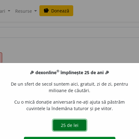
Donează
savings
ari
Resurse
®
🎉 dexonline
împlinește 25 de ani 🎉
De un sfert de secol suntem aici, gratuit, zi de zi, pentru
milioane de căutări.
Cu o mică donație aniversară ne-ați ajuta să păstrăm
cuvintele la îndemâna tuturor și pe viitor.
 îndepărtată;
2.
(colectiv) cei vechi;
3.
pl. monumente sau 
ioade ale istoriei universale până la anul 476 d. Cr.;
antichi