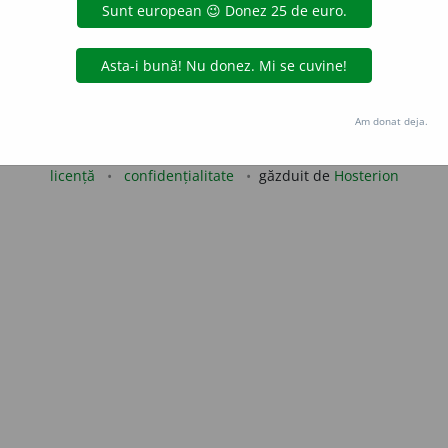
gată de
LauraGellner
acțiuni
Copyright © 2004-2026 dexonline (https://dexonline.ro)
Am donat deja.
area datelor de pe acest site, inclusiv prin orice metode de extragere automată (web s
dul nostru prealabil scris, cu excepția seturilor de date oferite oficial spre utilizare pub
licență
confidențialitate
găzduit de
Hosterion