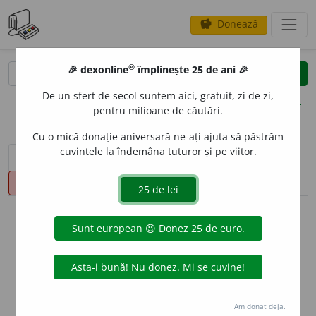
Donează
savings
®
®
🎉 dexonline
împlinește 25 de ani 🎉
caută
clear
search
De un sfert de secol suntem aici, gratuit, zi de zi,
opțiuni
pentru milioane de căutări.
Cu o mică donație aniversară ne-ați ajuta să păstrăm
cuvintele la îndemâna tuturor și pe viitor.
sinteza definițiilor (3)
definiții (51)
declinări
pronunție
(14)
volume_up
info
Aceste definiții sunt compilate de
echipa dexonline. Definițiile
originale se află pe fila
definiții
.
info
Puteți reordona filele pe pagina de
preferințe
.
Am donat deja.
ascunde