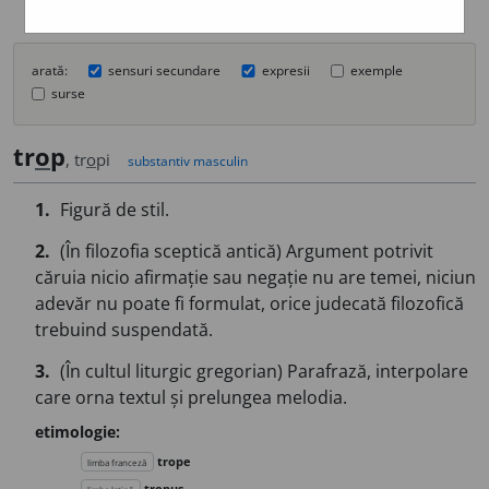
arată:
sensuri secundare
expresii
exemple
surse
tr
o
p
, tr
o
pi
substantiv masculin
1.
Figură de stil.
2.
(În filozofia sceptică antică) Argument potrivit
căruia nicio afirmație sau negație nu are temei, niciun
adevăr nu poate fi formulat, orice judecată filozofică
trebuind suspendată.
3.
(În cultul liturgic gregorian) Parafrază, interpolare
care orna textul și prelungea melodia.
etimologie:
trope
limba franceză
tropus