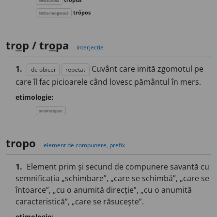
limba latină
trópos
limba neogreacă
tr
o
p / tr
o
pa
interjecție
1.
Cuvânt care imită zgomotul pe
de obicei
repetat
care îl fac picioarele când lovesc pământul în mers.
etimologie:
onomatopee
tropo
element de compunere, prefix
1.
Element prim și secund de compunere savantă cu
semnificația „schimbare”, „care se schimbă”, „care se
întoarce”, „cu o anumită direcție”, „cu o anumită
caracteristică”, „care se răsucește”.
etimologie: