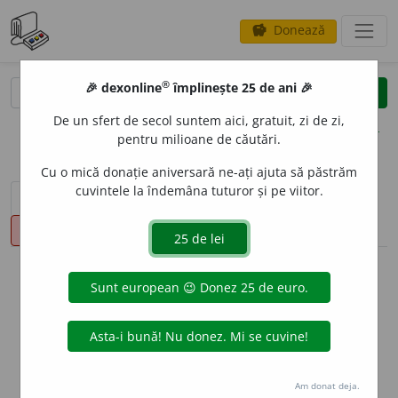
Donează
savings
®
®
🎉 dexonline
împlinește 25 de ani 🎉
caută
clear
search
De un sfert de secol suntem aici, gratuit, zi de zi,
opțiuni
pentru milioane de căutări.
Cu o mică donație aniversară ne-ați ajuta să păstrăm
cuvintele la îndemâna tuturor și pe viitor.
sinteza definițiilor (1)
definiții (7)
declinări
pronunție
(4)
volume_up
info
Aceste definiții sunt compilate de
echipa dexonline. Definițiile
originale se află pe fila
definiții
.
info
Puteți reordona filele pe pagina de
preferințe
.
Am donat deja.
ascunde