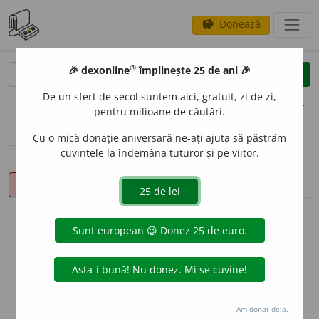
Donează
savings
®
®
🎉 dexonline
împlinește 25 de ani 🎉
caută
clear
search
De un sfert de secol suntem aici, gratuit, zi de zi,
opțiuni
pentru milioane de căutări.
Cu o mică donație aniversară ne-ați ajuta să păstrăm
cuvintele la îndemâna tuturor și pe viitor.
sinteza definițiilor (2)
definiții (46)
declinări
pronunție
(50)
volume_up
info
Aceste definiții sunt compilate de
echipa dexonline. Definițiile
originale se află pe fila
definiții
.
info
Puteți reordona filele pe pagina de
preferințe
.
Am donat deja.
ascunde