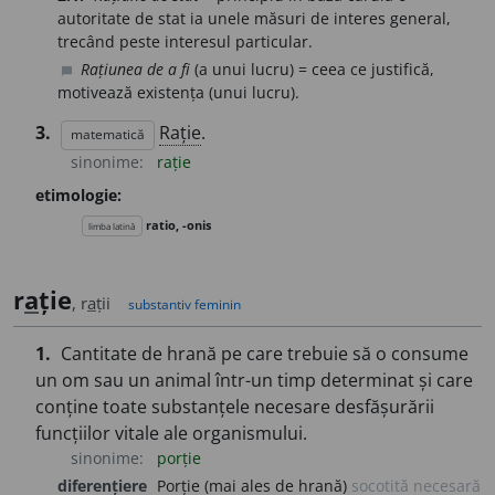
autoritate de stat ia unele măsuri de interes general,
trecând peste interesul particular.
Rațiunea de a fi
(a unui lucru) = ceea ce justifică,
chat_bubble
motivează existența (unui lucru).
3.
Rație
.
matematică
sinonime:
rație
etimologie:
ratio, -onis
limba latină
r
a
ție
, r
a
ții
substantiv feminin
1.
Cantitate de hrană pe care trebuie să o consume
un om sau un animal într-un timp determinat și care
conține toate substanțele necesare desfășurării
funcțiilor vitale ale organismului.
sinonime:
porție
diferențiere
Porție (mai ales de hrană)
socotită necesară