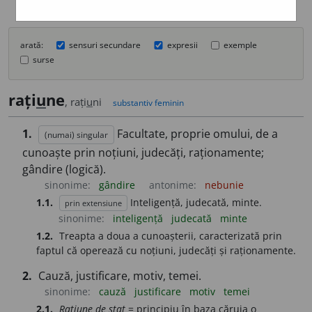
arată:
sensuri secundare
expresii
exemple
surse
rați
u
ne
, rați
u
ni
substantiv feminin
1.
Facultate, proprie omului, de a
(numai) singular
cunoaște prin noțiuni, judecăți, raționamente;
gândire (logică).
sinonime:
gândire
antonime:
nebunie
1.1.
Inteligență, judecată, minte.
prin extensiune
sinonime:
inteligență
judecată
minte
1.2.
Treapta a doua a cunoașterii, caracterizată prin
faptul că operează cu noțiuni, judecăți și raționamente.
2.
Cauză, justificare, motiv, temei.
sinonime:
cauză
justificare
motiv
temei
2.1.
Rațiune de stat
= principiu în baza căruia o