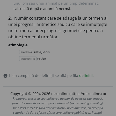
unui om sau unui animal pe un timp determinat,
calculată după o anumită normă.
2.
Număr constant care se adaugă la un termen al
unei progresii aritmetice sau cu care se înmulțește
un termen al unei progresii geometrice pentru a
obține termenul următor.
etimologie:
ratio, -onis
limba latină
ration
limba franceză
Lista completă de definiții se află pe fila
definiții
.
info
Copyright © 2004-2026 dexonline (https://dexonline.ro)
Preluarea, stocarea sau utilizarea datelor de pe acest site, inclusiv
prin orice metode de extragere automată (web scraping, crawling),
sunt strict interzise fără acordul nostru prealabil scris, cu excepția
seturilor de date oferite oficial spre utilizare publică (vezi licența).