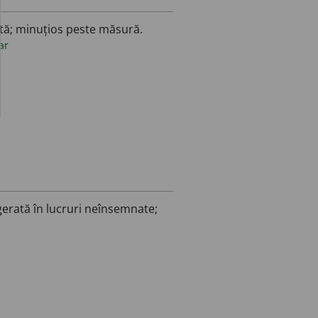
ită; minuțios peste măsură.
ar
gerată în lucruri neînsemnate;