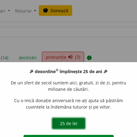
Donează
savings
ari
Resurse
pronunție
(7)
volume_up
 (14)
declinări
info
®
🎉 dexonline
împlinește 25 de ani 🎉
iniții sunt compilate de echipa dexonline. Definițiile originale se af
De un sfert de secol suntem aici, gratuit, zi de zi, pentru
 Puteți reordona filele pe pagina de
preferințe
.
milioane de căutări.
Cu o mică donație aniversară ne-ați ajuta să păstrăm
cuvintele la îndemâna tuturor și pe viitor.
presii
exemple
surse