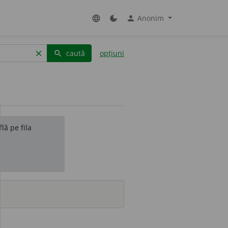
Anonim
language
dark_mode
person
caută
opțiuni
clear
search
lă pe fila