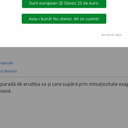
ările lor) Cu pretenții de erudiție și de competență deoseb
malist
meticulos
minuțios
pedantesc
pedantic
tabietliu
tipic
Am donat deja.
masculin
iv feminin
aradă de erudiția sa și care supără prin minuțiozitate exa
loasă.