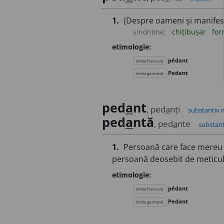
1.
(Despre oameni și manifest
sinonime:
chițibușar
for
etimologie:
pédant
limba franceză
Pedant
limba germană
ped
a
nt
, ped
a
nți
substantiv 
ped
a
ntă
, ped
a
nte
substant
1.
Persoană care face mereu p
persoană deosebit de meticu
etimologie:
pédant
limba franceză
Pedant
limba germană