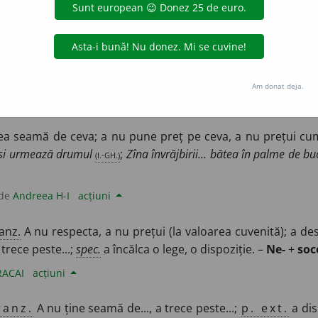
blaurb.
acțiuni
85/2 /
Pzi:
~t
e
sc
/
E:
ne-
+
socoti
]
1
A nu prețui la valoarea c
e...
Si:
a ignora, a neglija.
3
(
Spc
) A încălca o lege, o dispoziție
Am donat deja.
uraGellner
acțiuni
ea seamă de ceva; a nu pune preț pe ceva, a nu prețui cum 
-și urmează drumul
(I.-GH.)
;
Zîna învrăjbirii... bătea în palme de bu
 de
Andreea H-I
acțiuni
anz.
A nu respecta, a nu prețui (la valoarea cuvenită); a des
 trece peste...;
spec.
a încălca o lege, o dispoziție. –
Ne-
+
soc
RACAI
acțiuni
ranz.
A nu ține seamă de..., a trece peste...;
p. ext.
a dis