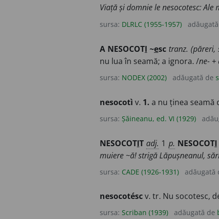
Viață și domnie le nesocotesc: Ale
sursa:
DLRLC (1955-1957)
adăugată
A NESOCOT
I
~
e
sc
tranz. (păreri, 
nu lua în seamă; a ignora. /
ne- + 
sursa:
NODEX (2002)
adăugată de
s
nesocotì
v.
1.
a nu ținea seamă 
sursa:
Șăineanu, ed. VI (1929)
adău
NESOCOT
I
T
adj.
1
p.
NESOCOT
I
muiere ~ă! strigă Lăpușneanul, sări
sursa:
CADE (1926-1931)
adăugată
nesocotésc
v. tr. Nu socotesc, 
sursa:
Scriban (1939)
adăugată de