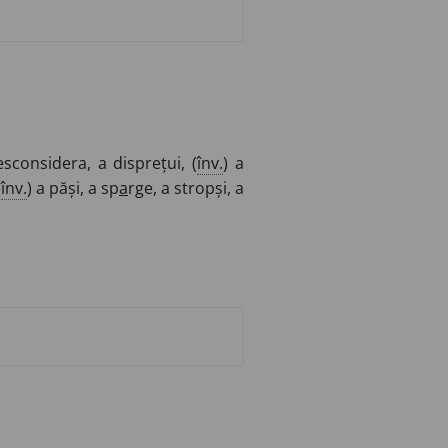
sconsidera, a disprețui, (
înv.
) a
(
înv.
) a păși, a sp
a
rge, a stropși, a