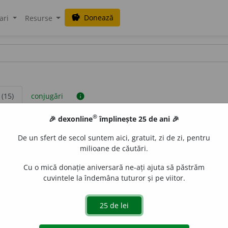
Donează
savings
ari
Resurse
 (15)
conjugări
info
®
🎉 dexonline
împlinește 25 de ani 🎉
OOM
(3)
sinonime
(2)
antonime
(1)
De un sfert de secol suntem aici, gratuit, zi de zi, pentru
milioane de căutări.
Cu o mică donație aniversară ne-ați ajuta să păstrăm
cuvintele la îndemâna tuturor și pe viitor.
anz.
A nu respecta, a nu prețui (la valoarea cuvenită); a des
 trece peste...;
spec.
a încălca o lege, o dispoziție. –
Pref.
ne-