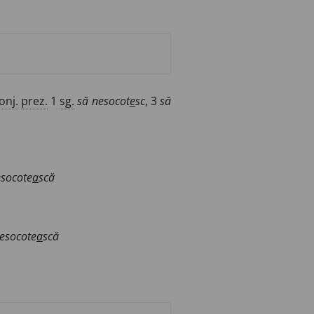
onj.
prez.
1
sg.
să nesocot
e
sc
, 3
să
esocote
a
scă
esocote
a
scă