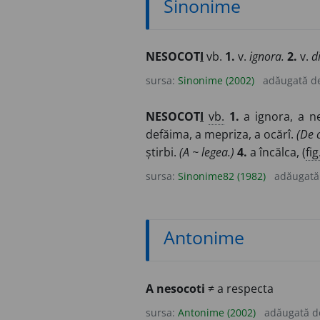
Sinonime
NESOCOT
I
vb.
1.
v.
ignora.
2.
v.
d
sursa:
Sinonime (2002)
adăugată d
NESOCOT
I
vb.
1.
a ignora, a ne
defăima, a mepriza, a ocărî.
(De c
știrbi.
(A ~ legea.)
4.
a încălca, (
fig
sursa:
Sinonime82 (1982)
adăugată
Antonime
A nesocoti
≠ a respecta
sursa:
Antonime (2002)
adăugată 