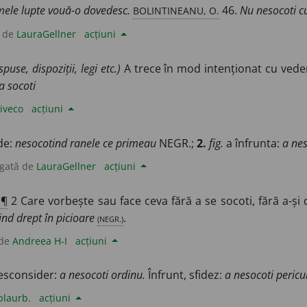
BOLINTINEANU, O.
 mele lupte vouă-o dovedesc.
46.
Nu nesocoti cu
 de
LauraGellner
acțiuni
spuse, dispoziții, legi etc.)
A trece în mod intenționat cu vede
a socoti
iveco
acțiuni
de:
nesocotind ranele ce primeau
NEGR.;
2.
fig.
a înfrunta:
a nes
gată de
LauraGellner
acțiuni
¶
2 Care vorbește sau face ceva fără a se socoti, fără a-și
nd drept în picioare
(NEGR.)
.
 de
Andreea H-I
acțiuni
desconsider:
a nesocoti ordinu.
Înfrunt, sfidez:
a nesocoti pericu
blaurb.
acțiuni