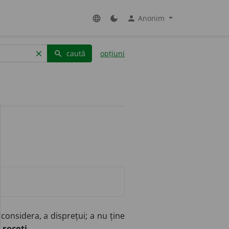
Anonim
language
dark_mode
person
caută
opțiuni
clear
search
considera, a disprețui; a nu ține
+
socoti.