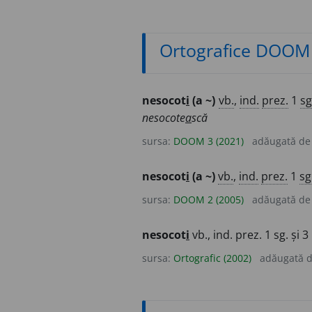
Ortografice DOOM
nesocot
i
(a ~)
vb.
,
ind.
prez.
1
sg
nesocote
a
scă
sursa:
DOOM 3 (2021)
adăugată d
nesocot
i
(a ~)
vb.
,
ind.
prez.
1
sg
sursa:
DOOM 2 (2005)
adăugată d
nesocot
i
vb., ind. prez. 1 sg. și 3
sursa:
Ortografic (2002)
adăugată 