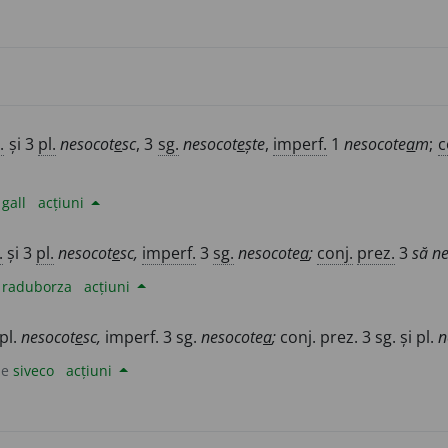
.
și 3
pl.
nesocot
e
sc
, 3
sg.
nesocot
e
ște
,
imperf.
1
nesocote
a
m
;
c
e
gall
acțiuni
.
și 3
pl.
nesocot
e
sc,
imperf.
3
sg.
nesocote
a
;
conj.
prez.
3
să n
e
raduborza
acțiuni
 pl.
nesocot
e
sc,
imperf. 3 sg.
nesocote
a
;
conj. prez. 3 sg. și pl.
n
de
siveco
acțiuni