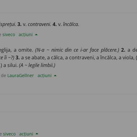
isprețui.
3.
v.
contraveni.
4.
v.
încălca.
e
siveco
acțiuni
glija, a omite.
(N-a ~ nimic din ce i-ar face plăcere.)
2.
a de
e îi ~?)
3.
a se abate, a călca, a contraveni, a încălca, a viola, 
.
) a silui.
(A ~ legile limbii.)
 de
LauraGellner
acțiuni
de
siveco
acțiuni