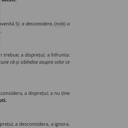
uvenită
Si:
a desconsidera
, (
nob
)
a
.
trebue; a disprețui; a înfrunta:
curie că-și izbîndise asupra celor ce
considera, a disprețui; a nu ține
oti.
prețui, a desconsidera, a ignora.