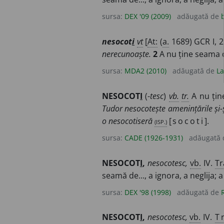
sursa:
DEX '09 (2009)
adăugată de
nesocot
i
vt
[
At:
(
a.
1689) GCR I, 2
nerecunoaște.
2
A nu ține seama d
sursa:
MDA2 (2010)
adăugată de
La
NESOCOT
I
(-
tesc
)
vb.
tr.
A nu țin
Tudor nesocotește amenințările și
o nesocotiseră
(ISP.)
[
socoti
].
sursa:
CADE (1926-1931)
adăugată
NESOCOT
I
,
nesocotesc,
vb.
IV.
Tr
seamă de..., a ignora, a neglija; a
sursa:
DEX '98 (1998)
adăugată de
NESOCOT
I
,
nesocotesc,
vb.
IV.
T