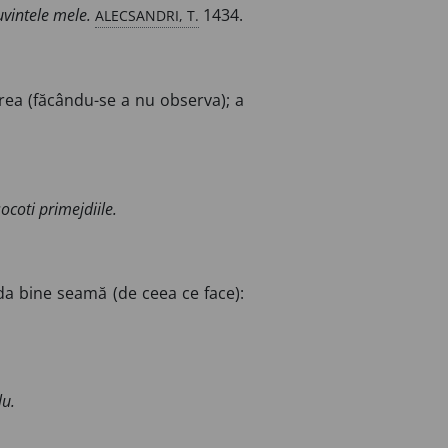
ALECSANDRI, T.
vintele mele.
1434.
rea (făcându-se a nu observa); a
ocoti primejdiile.
 da bine seamă (de ceea ce face):
lu.