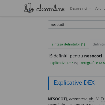
Despre noi
Volunt
®
sinteza definițiilor (1)
definiții
15 definiții pentru
nesocoti
explicative DEX
(9)
ortografice D
Explicative DEX
NESOCOT
I
,
nesocotesc,
vb.
IV.
Tr
seamă de..., a ignora, a neglija; a