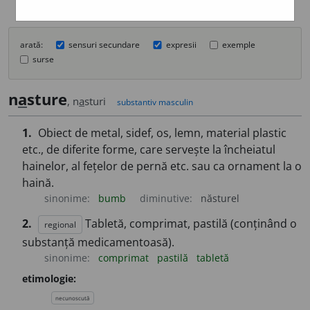
arată:
sensuri secundare
expresii
exemple
surse
n
a
sture
, n
a
sturi
substantiv masculin
1.
Obiect de metal, sidef, os, lemn, material plastic
etc., de diferite forme, care servește la încheiatul
hainelor, al fețelor de pernă etc. sau ca ornament la o
haină.
sinonime:
bumb
diminutive:
năsturel
2.
Tabletă, comprimat, pastilă (conținând o
regional
substanță medicamentoasă).
sinonime:
comprimat
pastilă
tabletă
etimologie:
necunoscută