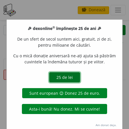
Donează
savings
®
®
🎉 dexonline
împlinește 25 de ani 🎉
caută
clear
search
De un sfert de secol suntem aici, gratuit, zi de zi,
opțiuni
pentru milioane de căutări.
Cu o mică donație aniversară ne-ați ajuta să păstrăm
cuvintele la îndemâna tuturor și pe viitor.
sinteza definițiilor (1)
definiții (26)
declinări
pronunție
(5)
volume_up
info
Aceste definiții sunt compilate de
echipa dexonline. Definițiile
originale se află pe fila
definiții
.
info
Puteți reordona filele pe pagina de
preferințe
.
Am donat deja.
ascunde