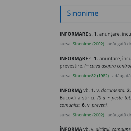
Sinonime
INFORM
A
RE
s.
1.
anunțare, încun
sursa:
Sinonime (2002)
adăugată d
INFORM
A
RE
s.
1.
anunțare, încun
prevest
i
re.
(~ cuiva asupra control
sursa:
Sinonime82 (1982)
adăugată
INFORM
A
vb.
1.
v.
documenta.
2.
Bucov.) a știrici.
(S-a ~ peste tot.
comunica.
6.
v.
preveni.
sursa:
Sinonime (2002)
adăugată d
ÎNFORM
A
vb. v.
alcătui, compune,