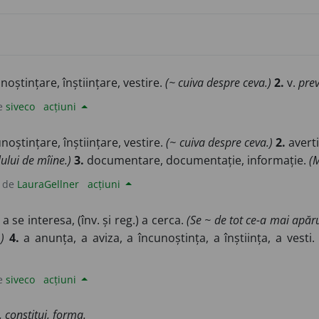
oștințare, înștiințare, vestire.
(~ cuiva despre ceva.)
2.
v.
prev
e
siveco
acțiuni
oștințare, înștiințare, vestire.
(~ cuiva despre ceva.)
2.
averti
ului de mîine.)
3.
documentare, documentație, informație.
(
 de
LauraGellner
acțiuni
a se interesa, (înv. și reg.) a cerca.
(Se ~ de tot ce-a mai apăru
)
4.
a anunța, a aviza, a încunoștința, a înștiința, a vesti
e
siveco
acțiuni
 constitui, forma.