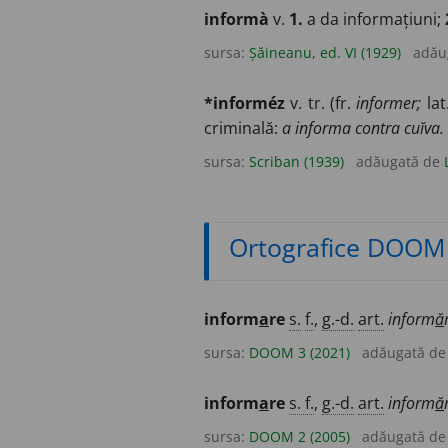
informà
v.
1.
a da informațiuni;
sursa:
Șăineanu, ed. VI (1929)
adău
*informéz
v. tr. (fr.
informer;
lat
criminală:
a informa contra cuĭva.
sursa:
Scriban (1939)
adăugată de
Ortografice DOOM
inform
a
re
s.
f.
,
g.-d.
art.
inform
ă
sursa:
DOOM 3 (2021)
adăugată d
inform
a
re
s. f.
,
g.-d.
art.
inform
ă
sursa:
DOOM 2 (2005)
adăugată d