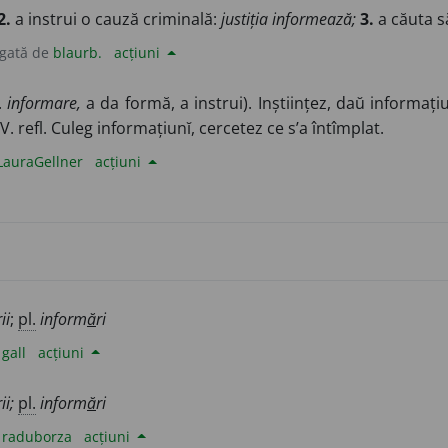
2.
a instrui o cauză criminală:
justiția informează;
3.
a căuta să
gată de
blaurb.
acțiuni
.
informare,
a da formă, a instrui). Inștiințez, daŭ informațiu
V. refl. Culeg informațiunĭ, cercetez ce s’a întîmplat.
LauraGellner
acțiuni
rii
;
pl.
inform
ă
ri
e
gall
acțiuni
rii;
pl.
inform
ă
ri
e
raduborza
acțiuni