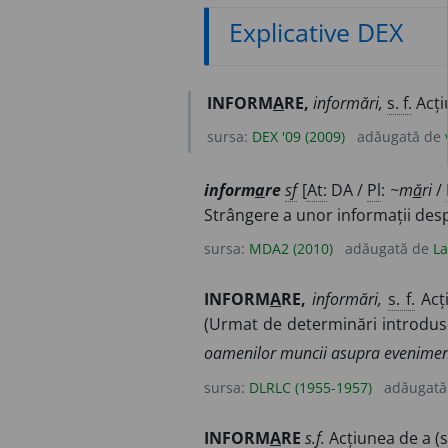
Explicative DEX
INFORM
A
RE,
informări,
s. f.
Acți
sursa:
DEX '09 (2009)
adăugată de
inform
a
re
sf
[
At:
DA /
Pl
:
~m
ă
ri
/
Strângere a unor informații des
sursa:
MDA2 (2010)
adăugată de
La
INFORM
A
RE,
informări,
s. f.
Acț
(Urmat de determinări introdus
oamenilor muncii asupra evenimente
sursa:
DLRLC (1955-1957)
adăugată
INFORM
A
RE
s.f.
Acțiunea de a (se