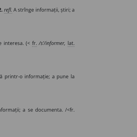
2.
refl.
A strînge informații, știri; a
se interesa. (<
fr.
/s’/informer,
lat.
 printr-o informație; a pune la
formații; a se documenta. /<fr.