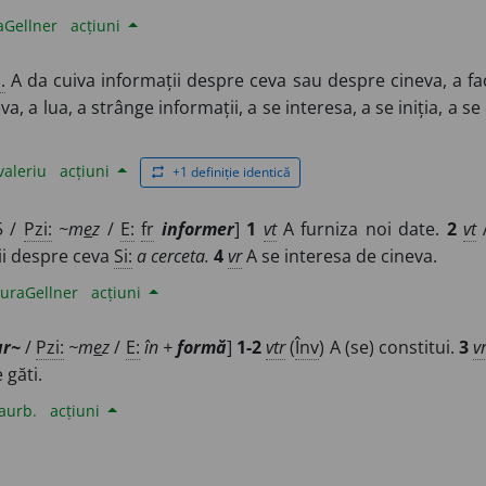
aGellner
acțiuni
.
A da cuiva informații despre ceva sau despre cineva, a fac
a, a lua, a strânge informații, a se interesa, a se iniția, a s
valeriu
acțiuni
+1 definiție identică
repeat
5 /
Pzi:
~m
e
z
/
E:
fr
informer
]
1
vt
A furniza noi date.
2
vt
A
ii despre ceva
Si:
a cerceta.
4
vr
A se interesa de cineva.
uraGellner
acțiuni
ur~
/
Pzi:
~m
e
z
/
E:
în +
formă
]
1-2
vtr
(
Înv
) A (se) constitui.
3
v
e găti.
aurb.
acțiuni