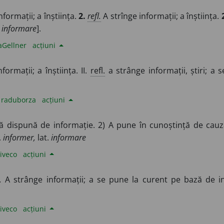
formații; a înștiința.
2.
refl.
A strînge informații; a înștiința.
informare
].
aGellner
acțiuni
ormații; a înștiința. II.
refl.
a strânge informații, știri; a 
e
raduborza
acțiuni
ă dispună de informație. 2) A pune în cunoștință de cauză
.
informer,
lat.
informare
iveco
acțiuni
.
A strânge informații; a se pune la curent pe bază de in
iveco
acțiuni