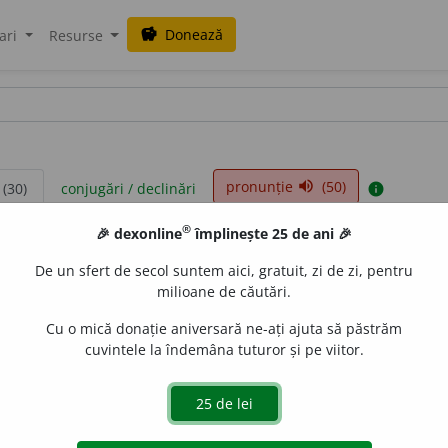
Donează
savings
ari
Resurse
pronunție
(50)
volume_up
 (30)
conjugări / declinări
info
®
🎉 dexonline
împlinește 25 de ani 🎉
De un sfert de secol suntem aici, gratuit, zi de zi, pentru
milioane de căutări.
Cu o mică donație aniversară ne-ați ajuta să păstrăm
cuvintele la îndemâna tuturor și pe viitor.
DOOM
(7)
sinonime
(6)