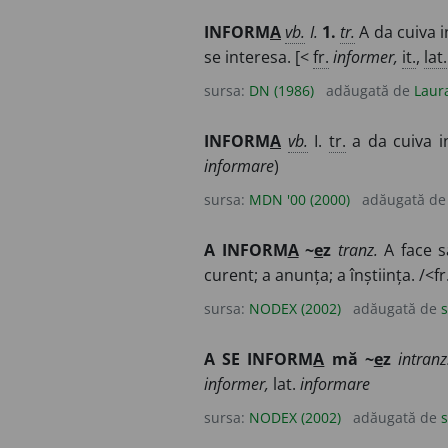
INFORM
A
vb.
I.
1.
tr.
A da cuiva in
se interesa. [<
fr.
informer,
it.
,
lat.
sursa:
DN (1986)
adăugată de
Laur
INFORM
A
vb.
I.
tr.
a da cuiva inf
informare
)
sursa:
MDN '00 (2000)
adăugată d
A INFORM
A
~
e
z
tranz.
A face s
curent; a anunța; a înștiința. /<fr
sursa:
NODEX (2002)
adăugată de
s
A SE INFORM
A
mă ~
e
z
intranz
informer,
lat.
informare
sursa:
NODEX (2002)
adăugată de
s