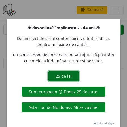
Donează
savings
®
®
🎉 dexonline
împlinește 25 de ani 🎉
caută
clear
search
De un sfert de secol suntem aici, gratuit, zi de zi,
opțiuni
pentru milioane de căutări.
Cu o mică donație aniversară ne-ați ajuta să păstrăm
cuvintele la îndemâna tuturor și pe viitor.
sinteza definițiilor (1)
definiții (26)
declinări
info
Aceste definiții sunt compilate de
echipa dexonline. Definițiile
originale se află pe fila
definiții
.
info
Puteți reordona filele pe pagina de
preferințe
.
ascunde
Am donat deja.