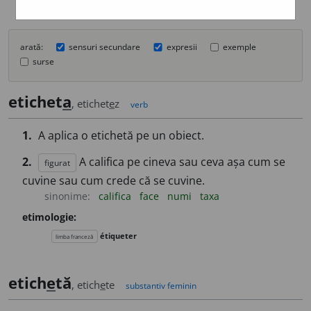
arată:
sensuri secundare
expresii
exemple
surse
etichet
a
, etichet
e
z
verb
1.
A aplica o etichetă pe un obiect.
2.
A califica pe cineva sau ceva așa cum se
figurat
cuvine sau cum crede că se cuvine.
sinonime:
califica
face
numi
taxa
etimologie:
étiqueter
limba franceză
etich
e
tă
, etich
e
te
substantiv feminin