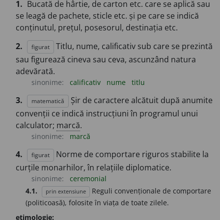
1.
Bucată de hârtie, de carton etc. care se aplică sau
se leagă de pachete, sticle etc. și pe care se indică
conținutul, prețul, posesorul, destinația etc.
2.
Titlu, nume, calificativ sub care se prezintă
figurat
sau figurează cineva sau ceva, ascunzând natura
adevărată.
sinonime:
calificativ
nume
titlu
3.
Șir de caractere alcătuit după anumite
matematică
convenții ce indică instrucțiuni în programul unui
calculator;
marcă
.
sinonime:
marcă
4.
Norme de comportare riguros stabilite la
figurat
curțile monarhilor, în relațiile diplomatice.
sinonime:
ceremonial
4.1.
Reguli convenționale de comportare
prin extensiune
(politicoasă), folosite în viața de toate zilele.
etimologie: