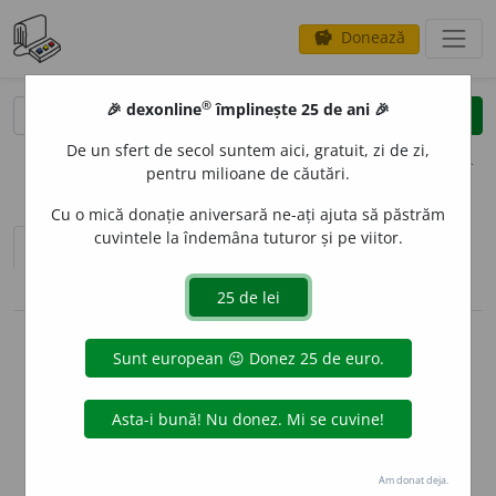
Donează
savings
®
®
🎉 dexonline
împlinește 25 de ani 🎉
caută
clear
search
De un sfert de secol suntem aici, gratuit, zi de zi,
opțiuni
pentru milioane de căutări.
Cu o mică donație aniversară ne-ați ajuta să păstrăm
cuvintele la îndemâna tuturor și pe viitor.
sinteza definițiilor (2)
definiții (34)
pronunție
(50)
volume_up
conjugări / declinări
info
Aceste definiții sunt compilate de
echipa dexonline. Definițiile
originale se află pe fila
definiții
.
info
Puteți reordona filele pe pagina de
preferințe
.
Am donat deja.
ascunde