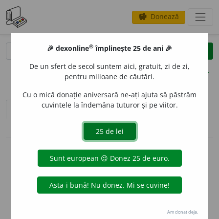
Donează
savings
®
®
🎉 dexonline
împlinește 25 de ani 🎉
caută
clear
search
De un sfert de secol suntem aici, gratuit, zi de zi,
opțiuni
pentru milioane de căutări.
Cu o mică donație aniversară ne-ați ajuta să păstrăm
cuvintele la îndemâna tuturor și pe viitor.
sinteza definițiilor (2)
definiții (22)
conjugări / declinări
info
Aceste definiții sunt compilate de
echipa dexonline. Definițiile
originale se află pe fila
definiții
.
info
Puteți reordona filele pe pagina de
preferințe
.
Am donat deja.
ascunde