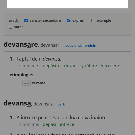
arată:
sensuri secundare
expresii
exemple
surse
devans
a
re
, devans
ă
ri
substantiv feminin
1.
Faptul de
a devansa.
sinonime:
depășire
devans
grăbire
întrecere
etimologie:
devansa
vezi
devans
a
, devans
e
z
verb
1.
A întrece pe cineva, a o lua cuiva înainte.
sinonime:
depăși
întrece