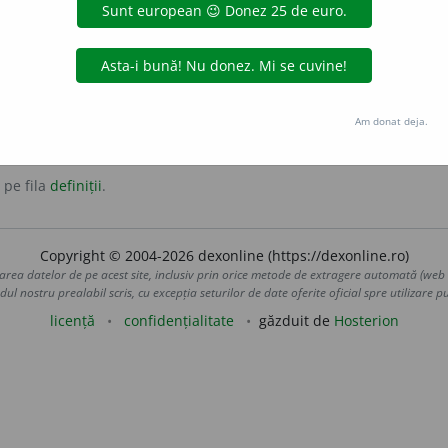
pta.
pta
Am donat deja.
 pe fila
definiții
.
Copyright © 2004-2026 dexonline (https://dexonline.ro)
area datelor de pe acest site, inclusiv prin orice metode de extragere automată (web s
dul nostru prealabil scris, cu excepția seturilor de date oferite oficial spre utilizare pub
licență
confidențialitate
găzduit de
Hosterion