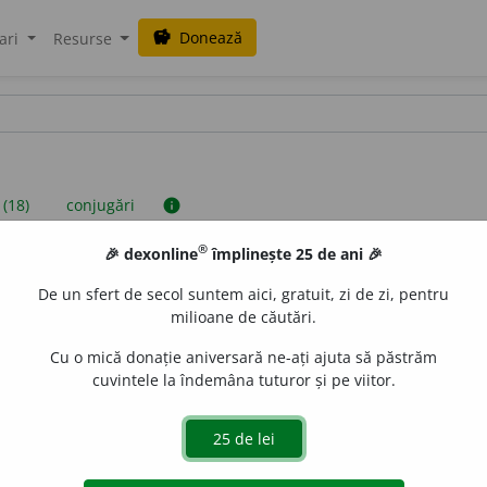
Donează
savings
ari
Resurse
 (18)
conjugări
info
®
🎉 dexonline
împlinește 25 de ani 🎉
iniții sunt compilate de echipa dexonline. Definițiile originale se af
De un sfert de secol suntem aici, gratuit, zi de zi, pentru
 Puteți reordona filele pe pagina de
preferințe
.
milioane de căutări.
Cu o mică donație aniversară ne-ați ajuta să păstrăm
cuvintele la îndemâna tuturor și pe viitor.
presii
exemple
surse