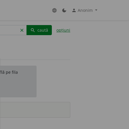
Anonim
language
dark_mode
person
caută
opțiuni
clear
search
lă pe fila