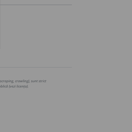
craping, crawling), sunt strict
lică (vezi licența).