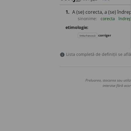
1.
A (se) corecta, a (se) îndre
sinonime:
corecta
îndre
etimologie:
corriger
limba franceză
Lista completă de definiții se află
info
Preluarea, stocarea sau utiliz
interzise fără acor