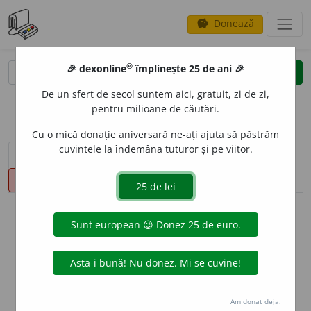
Donează
savings
®
®
🎉 dexonline
împlinește 25 de ani 🎉
caută
clear
search
De un sfert de secol suntem aici, gratuit, zi de zi,
opțiuni
pentru milioane de căutări.
Cu o mică donație aniversară ne-ați ajuta să păstrăm
cuvintele la îndemâna tuturor și pe viitor.
sinteza definițiilor (1)
definiții (23)
declinări
pronunție
(2)
volume_up
info
Aceste definiții sunt compilate de
echipa dexonline. Definițiile
originale se află pe fila
definiții
.
info
Puteți reordona filele pe pagina de
preferințe
.
Am donat deja.
ascunde