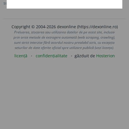
sursa:
CADE (1926-1931)
adăugată de
Onukka
acțiuni
Copyright © 2004-2026 dexonline (https://dexonline.ro)
Preluarea, stocarea sau utilizarea datelor de pe acest site, inclusiv
prin orice metode de extragere automată (web scraping, crawling),
sunt strict interzise fără acordul nostru prealabil scris, cu excepția
seturilor de date oferite oficial spre utilizare publică (vezi licența).
licență
confidențialitate
găzduit de
Hosterion