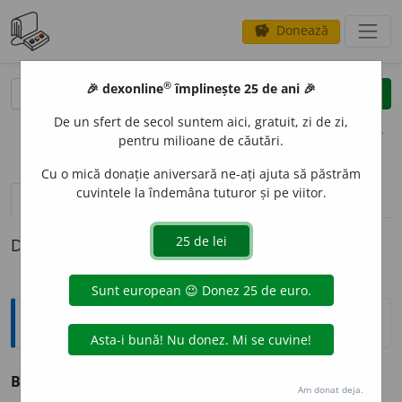
Donează
savings
®
®
🎉 dexonline
împlinește 25 de ani 🎉
caută
clear
search
De un sfert de secol suntem aici, gratuit, zi de zi,
opțiuni
pentru milioane de căutări.
Cu o mică donație aniversară ne-ați ajuta să păstrăm
cuvintele la îndemâna tuturor și pe viitor.
pronunție
(7)
volume_up
definiții (1)
Definiția cu ID-ul 1336627:
Explicative DEX
BI
Simbolul chimic al bismutului.
Am donat deja.