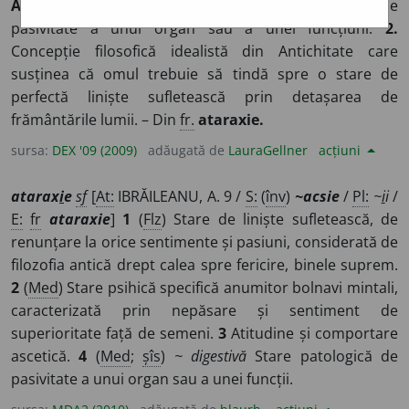
ATARAX
I
E
s. f.
1.
(
Med.
) Stare bolnăvicioasă de
pasivitate a unui organ sau a unei funcțiuni.
2.
Concepție filosofică idealistă din Antichitate care
susținea că omul trebuie să tindă spre o stare de
perfectă liniște sufletească prin detașarea de
frământările lumii. – Din
fr.
ataraxie.
sursa:
DEX '09 (2009)
adăugată de
LauraGellner
acțiuni
atarax
i
e
sf
[
At:
IBRĂILEANU, A. 9 /
S:
(
înv
)
~acsie
/
Pl:
~
i
i
/
E:
fr
ataraxie
]
1
(
Flz
) Stare de liniște sufletească, de
renunțare la orice sentimente și pasiuni, considerată de
filozofia antică drept calea spre fericire, binele suprem.
2
(
Med
) Stare psihică specifică anumitor bolnavi mintali,
caracterizată prin nepăsare și sentiment de
superioritate față de semeni.
3
Atitudine și comportare
ascetică.
4
(
Med
;
șîs
)
~ digestivă
Stare patologică de
pasivitate a unui organ sau a unei funcții.