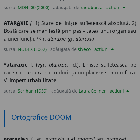
sursa:
MDN '00 (2000)
adăugată de
raduborza
acțiuni
ATAR
A
XIE
f.
1) Stare de liniște sufletească absolută. 2)
Boală care se manifestă prin pasivitatea unui organ sau
a unei funcții. /<fr.
ataraxie,
gr.
ataraxia
sursa:
NODEX (2002)
adăugată de
siveco
acțiuni
*ataraxíe
f. (vgr.
ataraxía,
id.). Liniște sufletească pe
care n’o turbură nicĭ o dorință orĭ plăcere și nicĭ o frică.
V.
imperturbabilitate.
sursa:
Scriban (1939)
adăugată de
LauraGellner
acțiuni
Ortografice DOOM
atarax
i
e
s.
f.
,
art.
atarax
i
a
,
g.-d.
atarax
i
i
,
art.
atarax
i
ei