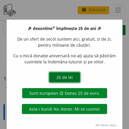
Donează
savings
®
®
🎉 dexonline
împlinește 25 de ani 🎉
caută
clear
search
De un sfert de secol suntem aici, gratuit, zi de zi,
opțiuni
pentru milioane de căutări.
Cu o mică donație aniversară ne-ați ajuta să păstrăm
cuvintele la îndemâna tuturor și pe viitor.
sinteza definițiilor (1)
definiții (12)
declinări
info
12 definiții pentru
ataraxie
explicative DEX
(9)
ortografice DOOM
(3)
Explicative DEX
Am donat deja.