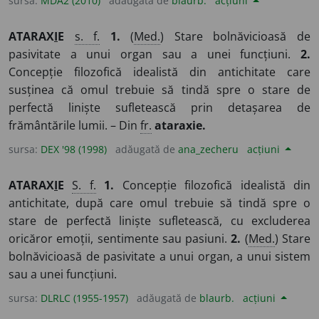
sursa:
MDA2 (2010)
adăugată de
blaurb.
acțiuni
ATARAX
I
E
s. f.
1.
(
Med.
) Stare bolnăvicioasă de
pasivitate a unui organ sau a unei funcțiuni.
2.
Concepție filozofică idealistă din antichitate care
susținea că omul trebuie să tindă spre o stare de
perfectă liniște sufletească prin detașarea de
frământările lumii. – Din
fr.
ataraxie.
sursa:
DEX '98 (1998)
adăugată de
ana_zecheru
acțiuni
ATARAX
I
E
S. f.
1.
Concepție filozofică idealistă din
antichitate, după care omul trebuie să tindă spre o
stare de perfectă liniște sufletească, cu excluderea
oricăror emoții, sentimente sau pasiuni.
2.
(
Med.
) Stare
bolnăvicioasă de pasivitate a unui organ, a unui sistem
sau a unei funcțiuni.
sursa:
DLRLC (1955-1957)
adăugată de
blaurb.
acțiuni