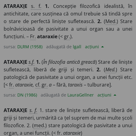
ATARAX
I
E
s. f.
1.
Concepție filozofică idealistă, în
antichitate, care susținea că omul trebuie să tindă spre
o stare de perfectă liniște sufletească.
2.
(
Med.
) Stare
bolnăvicioasă de pasivitate a unui organ sau a unei
funcțiuni. –
Fr.
ataraxie
(<
gr.
).
sursa:
DLRM (1958)
adăugată de
lgall
acțiuni
ATARAX
I
E
s.f.
1.
(
În filozofia antică greacă
) Stare de liniște
sufletească, liberă de griji și temeri.
2.
(
Med.
) Stare
patologică de pasivitate a unui organ, a unei funcții etc.
[<
fr.
ataraxie,
cf.
gr.
a
– fără,
taraxis
– tulburare].
sursa:
DN (1986)
adăugată de
LauraGellner
acțiuni
ATARAX
I
E
s. f.
1. stare de liniște sufletească, liberă de
griji și temeri, urmărită ca țel suprem de mai multe școli
filozofice. 2. (
med.
) stare patologică de pasivitate a unui
organ, a unei funcții. (<
fr.
ataraxie
)