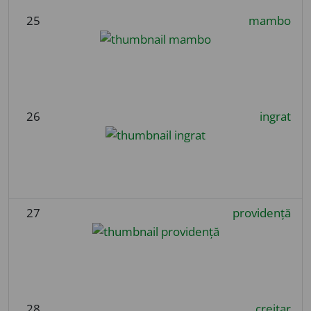
25
mambo
26
ingrat
27
providență
28
creițar