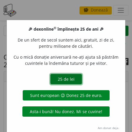
Donează
savings
®
®
🎉 dexonline
împlinește 25 de ani 🎉
caută
search
De un sfert de secol suntem aici, gratuit, zi de zi,
opțiuni
pentru milioane de căutări.
Cuvântul zilei, 10 decembrie
Cu o mică donație aniversară ne-ați ajuta să păstrăm
2021
cuvintele la îndemâna tuturor și pe viitor.
chevron_left
chevron_right
© imagine
Ramona
OSM
A
N, -Ă,
osmani, -e,
s. m.
și
f.
,
adj.
(
Înv.
)
1.
S. m.
și
f.
Turc.
2.
Adj.
Turcesc. ◊
Limba osmană
= limba
turcă. – Din
osmanlâu
(derivat regresiv).
Am donat deja.