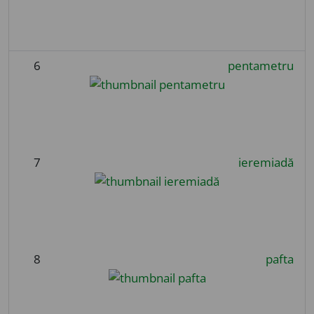
6
pentametru
7
ieremiadă
8
pafta