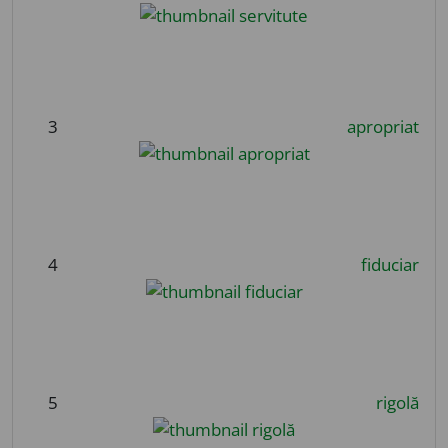
3
apropriat
4
fiduciar
5
rigolă