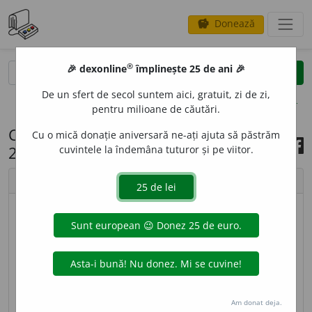
Donează
savings
®
®
🎉 dexonline
împlinește 25 de ani 🎉
caută
search
De un sfert de secol suntem aici, gratuit, zi de zi,
opțiuni
pentru milioane de căutări.
Cuvântul zilei, 10 decembrie
Cu o mică donație aniversară ne-ați ajuta să păstrăm
2022
cuvintele la îndemâna tuturor și pe viitor.
chevron_left
chevron_right
© imagine
Ramona
DEZIDER
A
T,
deziderate,
s. n.
Ceea ce ar fi de dorit să
se întâmple, să se realizeze; cerință, dorință. – Din
lat.
desideratum.
Am donat deja.