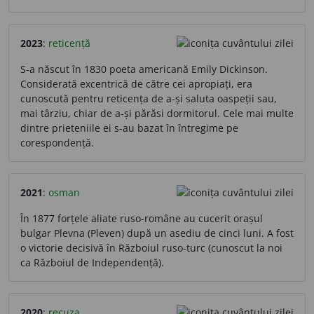
2023
:
reticență
S-a născut în 1830 poeta americană Emily Dickinson.
Considerată excentrică de către cei apropiați, era
cunoscută pentru reticența de a-și saluta oaspeții sau,
mai târziu, chiar de a-și părăsi dormitorul. Cele mai multe
dintre prieteniile ei s-au bazat în întregime pe
corespondență.
2021
:
osman
În 1877 forțele aliate ruso-române au cucerit orașul
bulgar Plevna (Pleven) după un asediu de cinci luni. A fost
o victorie decisivă în Războiul ruso-turc (cunoscut la noi
ca Războiul de Independență).
2020
:
recuza