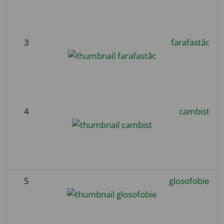
3
farafastâc
4
cambist
5
glosofobie