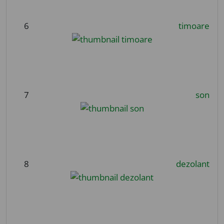
6
timoare
7
son
8
dezolant