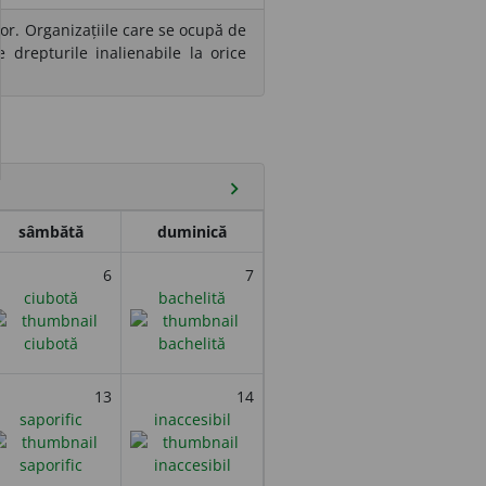
or. Organizațiile care se ocupă de
 drepturile inalienabile la orice
chevron_right
sâmbătă
duminică
6
7
ciubotă
bachelită
13
14
saporific
inaccesibil