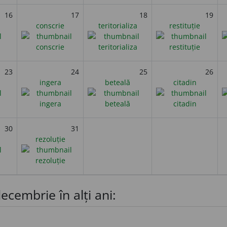
16
17
18
19
conscrie
teritorializa
restituție
23
24
25
26
ingera
beteală
citadin
30
31
rezoluție
ecembrie în alți ani: