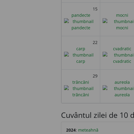
15
pandecte
mocni
22
carp
cvadratic
29
trăncăni
aureola
Cuvântul zilei de 10 d
2024
:
meteahnă