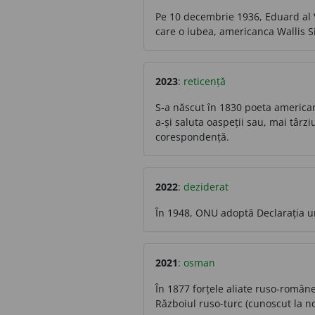
Pe 10 decembrie 1936, Eduard al VI
care o iubea, americanca Wallis S
2023
:
reticență
S-a născut în 1830 poeta american
a-și saluta oaspeții sau, mai târzi
corespondență.
2022
:
deziderat
În 1948, ONU adoptă Declarația u
2021
:
osman
În 1877 forțele aliate ruso-române
Războiul ruso-turc (cunoscut la n