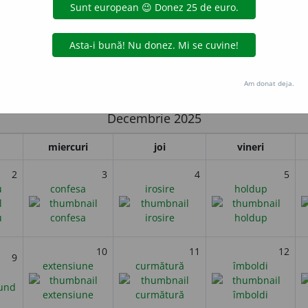
 a Drepturilor Omului și Ziua Internațională a Drepturilor Animalel
ecial această dată de ziua drepturilor omului, pentru a extinde
ba de altă specie decât cea umană.
i
Am donat deja.
Decembrie 2025
miercuri
joi
vineri
2
3
4
5
u
confesa
irosire
holdup
10
11
12
9
extensiune
curmătură
îmboldi