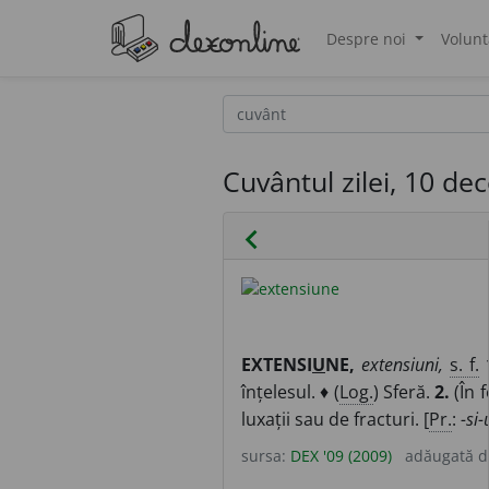
Despre noi
Volunt
®
Cuvântul zilei, 10 d
chevron_left
EXTENSI
U
NE,
extensiuni,
s. f.
înțelesul. ♦ (
Log.
) Sferă.
2.
(În 
luxații sau de fracturi. [
Pr.
:
-si-
sursa:
DEX '09 (2009)
adăugată 