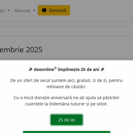
Donează
savings
ari
Resurse
ecembrie 2025
®
🎉 dexonline
împlinește 25 de ani 🎉
De un sfert de secol suntem aici, gratuit, zi de zi, pentru
milioane de căutări.
Cu o mică donație aniversară ne-ați ajuta să păstrăm
1.
Dezvoltare, creștere; amplificare, extindere. ♦ Proces pr
cuvintele la îndemâna tuturor și pe viitor.
forma
extensie)
Alungire sau întindere a unui membru sau a 
u-.
–
Var.
:
ext
e
nsie
s. f.
] – Din
fr.
extension,
lat.
extensio, -on
de
LauraGellner
acțiuni