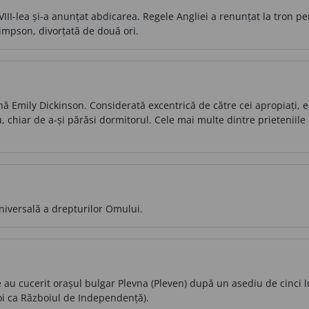
II-lea și-a anunțat abdicarea. Regele Angliei a renunțat la tron pe
impson, divorțată de două ori.
ă Emily Dickinson. Considerată excentrică de către cei apropiați, 
u, chiar de a-și părăsi dormitorul. Cele mai multe dintre prieteniile
niversală a drepturilor Omului.
 au cucerit orașul bulgar Plevna (Pleven) după un asediu de cinci lun
oi ca Războiul de Independență).