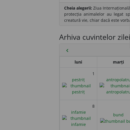
Cheia alegerii:
Ziua Internațională
protecția animalelor au legat sp
creatură vie, chiar dacă este vor
Arhiva cuvintelor zile
chevron_left
luni
marți
1
pestriț
antropolatr
8
infamie
bund