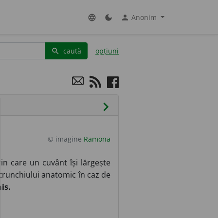
Anonim
language
dark_mode
person
caută
opțiuni
search
chevron_right
© imagine
Ramona
in care un cuvânt își lărgește
trunchiului anatomic în caz de
is.