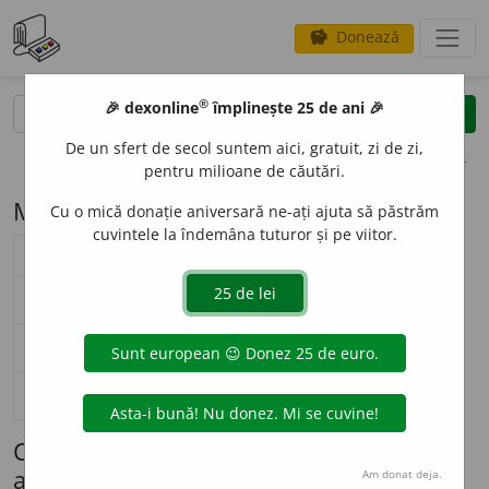
Donează
savings
®
®
🎉 dexonline
împlinește 25 de ani 🎉
caută
search
De un sfert de secol suntem aici, gratuit, zi de zi,
opțiuni
pentru milioane de căutări.
Modelul de flexiune N74 (calipso)
Cu o mică donație aniversară ne-ați ajuta să păstrăm
cuvintele la îndemâna tuturor și pe viitor.
substantiv neutru (
N74
)
nearticulat
articulat
Surse flexiune: DOR
singular
cal
i
pso
cal
i
psoul
nominativ-acuzativ
plural
cal
i
psouri
cal
i
psourile
singular
cal
i
pso
cal
i
psoului
genitiv-dativ
plural
cal
i
psouri
cal
i
psourilor
singular
—
vocativ
plural
—
Cuvinte care se flexionează conform
acestui model (maximum 100 afișate)
Am donat deja.