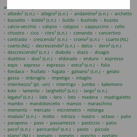
2
1
aconto
adagietto
(s.n.)
adagio
(s.n.)
aikido
1
2
2
albedo
(s.n.)
allegro
(s.n.)
andantino
(s.n.)
archetto
2
bassetto
boldo
(s.n.)
buldo
bushido
bușido
calcio-vecchio
calipso
calypso
cappuccino
cello
1
chiostro
cico
citro
(s.n.)
comando
concertino
1
2
contrasto
crescendo
(s.n.)
cromo
(s.n.)
cuarto (NL)
2
2
cvarto (NL)
decrescendo
(s.n.)
delco
dero
(s.n.)
2
descrescendo
(s.n.)
diabolo
diazo
disagio
1
duettino
duo
(s.n.)
eldorado
enduro
espresso
3
expo
expreso
expresso
extra
(s.n.)
folio
1
fondaco
frullato
fugato
galvano
(s.n.)
gelato
gesso
imbroglio
impetigo
intaglio
1
intermezzo
(pl. -uri)
intertrigo
jumbo
kakemono
2
1
koto
lamento
larghetto
(s.n.)
largo
(s.n.)
2
legato
(s.n.)
lido
loro
loto
madera
madrigaletto
mambo
mandoloncello
mansio
maraschino
memento
mercato
micrometro
milonga
1
modulo
(s.n.)
motto
nitrozo
nostro
octavo
palio
parapono
paso
passamezzo
pasticcio
patio
2
2
peco
(s.n.)
pericardio
(s.n.)
pesto
piccolo
1
plano
(NL)
pomato
pomelo
poncho
portato