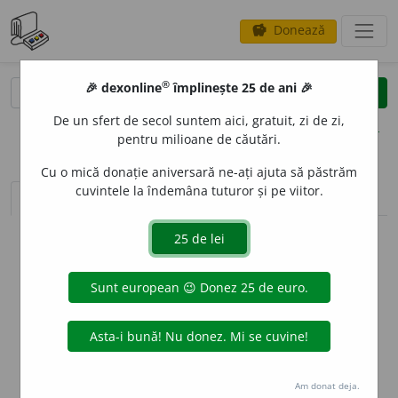
Donează
savings
®
®
🎉 dexonline
împlinește 25 de ani 🎉
caută
clear
search
De un sfert de secol suntem aici, gratuit, zi de zi,
opțiuni
pentru milioane de căutări.
Cu o mică donație aniversară ne-ați ajuta să păstrăm
cuvintele la îndemâna tuturor și pe viitor.
sinteza definițiilor (1)
definiții (12)
declinări
info
Aceste definiții sunt compilate de
echipa dexonline. Definițiile
originale se află pe fila
definiții
.
info
Puteți reordona filele pe pagina de
preferințe
.
ascunde
Am donat deja.